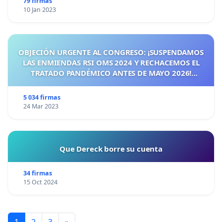
79 firmas
10 Jan 2023
OBJECIÓN URGENTE AL CONGRESO: ¡SUSPENDAMOS
LAS ENMIENDAS RSI OMS 2024 Y RECHACEMOS EL
TRATADO PANDÉMICO ANTES DE MAYO 2026!
¡CIUDADANOS DE ESPAÑA, ACTUEMOS ANTES DE QUE
SEA TARDE!
5 034 firmas
24 Mar 2023
Que Dereck borre su cuenta
34 firmas
15 Oct 2024