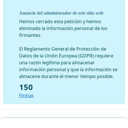
para romper la unidad del MERCOSUR), o la lisa y llana
distorsión de la realidad (ej: no aclarándose que las consecuencias
Anuncio del administrador de este sitio web
económicas reales de la finalización de preferencias arancelarias
Hemos cerrado esta petición y hemos
por parte de la UE a partir del 1° de enero para Argentina, Brasil,
eliminado la información personal de los
Uruguay y Venezuela serán marginales y pueden ser asimiladas sin
firmantes.
dificultad).
De forma de poder decidir qué tipo de entendimiento con Europa
El Reglamento General de Protección de
es posible y conveniente para el MERCOSUR, resulta
Datos de la Unión Europea (GDPR) requiere
imprescindible que vuestros gobiernos convoquen inmediatamente
una razón legítima para almacenar
a la más amplia participación democrática para el análisis y debate
información personal y que la información se
de los efectos estructurales de corto y largo plazo -generales,
almacene durante el menor tiempo posible.
nacionales y sectoriales- y se planteen alternativas superadoras de
150
negociación.
Firmas
Saludamos a Uds. con la mayor consideración.
FIRMAS