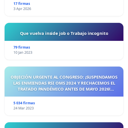
17 firmas
3 Apr 2026
Que vuelva inside job o Trabajo incognito
79 firmas
10 Jan 2023
OBJECIÓN URGENTE AL CONGRESO: ¡SUSPENDAMOS
LAS ENMIENDAS RSI OMS 2024 Y RECHACEMOS EL
TRATADO PANDÉMICO ANTES DE MAYO 2026!
¡CIUDADANOS DE ESPAÑA, ACTUEMOS ANTES DE QUE
SEA TARDE!
5 034 firmas
24 Mar 2023