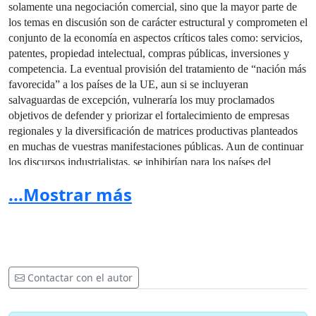
solamente una negociación comercial, sino que la mayor parte de
los temas en discusión son de carácter estructural y comprometen el
conjunto de la economía en aspectos críticos tales como: servicios,
patentes, propiedad intelectual, compras públicas, inversiones y
competencia. La eventual provisión del tratamiento de “nación más
favorecida” a los países de la UE, aun si se incluyeran
salvaguardas de excepción, vulneraría los muy proclamados
objetivos de defender y priorizar el fortalecimiento de empresas
regionales y la diversificación de matrices productivas planteados
en muchas de vuestras manifestaciones públicas. Aun de continuar
los discursos industrialistas, se inhibirían para los países del
MERCOSUR estrategias y políticas públicas elementales de
...Mostrar más
desarrollo económico, utilizadas históricamente también por los
países europeos, como ser: la sustitución de importaciones,
priorizar el compre nacional, brindar créditos diferenciales para el
desarrollo de regiones o sectores nacionales más desfavorecidos.
En lo inmediato, es preciso contraponer ultimatismos (ej: afirmar
Contactar con el autor
que debe negociar ahora o nunca), posibles maniobras (ej:
eventuales amenazas de proponer negociaciones “multiparte” en
forma independiente, tal como lo hizo con la Comunidad Andina,