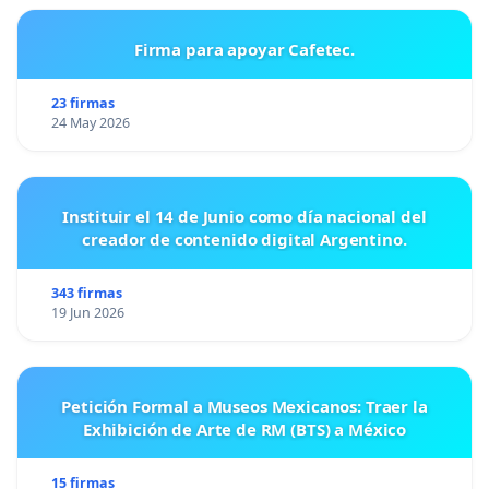
Firma para apoyar Cafetec.
23 firmas
24 May 2026
Instituir el 14 de Junio como día nacional del
creador de contenido digital Argentino.
343 firmas
19 Jun 2026
Petición Formal a Museos Mexicanos: Traer la
Exhibición de Arte de RM (BTS) a México
15 firmas