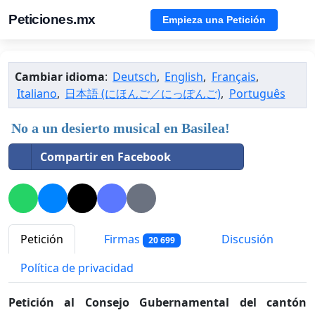
Peticiones.mx
Empieza una Petición
Cambiar idioma
:
Deutsch
,
English
,
Français
,
Italiano
,
日本語 (にほんご／にっぽんご)
,
Português
No a un desierto musical en Basilea!
Compartir en Facebook
Petición
Firmas
Discusión
20 699
Política de privacidad
Petición al Consejo Gubernamental del cantón