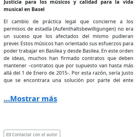
Justicia para los músicos y calidad para la vida
musical en Basel
El cambio de práctica legal que concierne a los
permisos de estadía (Aufenthaltsbewilligungen) no era
un suceso que los afectados del mismo pudieran
prever. Estos músicos han orientado sus esfuerzos para
poder trabajar en Basilea y desde Basilea. En este orden
de ideas, muchos han firmado contratos que deben
mantener –contratos que por supuesto van hasta más
allá del 1 de Enero de 2015-. Por esta razón, sería justo
que se encontrara una solución por parte del ente
oficial para que las personas afectadas por esta
situación no tengan que abandonar Basilea, para que la
...Mostrar más
ciudad no se convierta en un “desierto musical”
Los firmantes piden entonces al Consejo
Gubernamental del Cantón Basilea-Ciudad:
Contactar con el autor