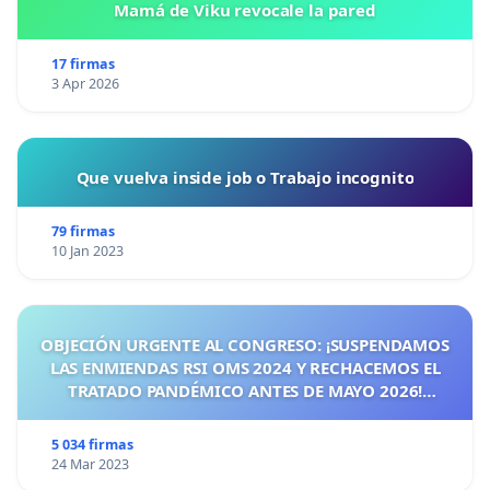
Mamá de Viku revocale la pared
17 firmas
3 Apr 2026
Que vuelva inside job o Trabajo incognito
79 firmas
10 Jan 2023
OBJECIÓN URGENTE AL CONGRESO: ¡SUSPENDAMOS
LAS ENMIENDAS RSI OMS 2024 Y RECHACEMOS EL
TRATADO PANDÉMICO ANTES DE MAYO 2026!
¡CIUDADANOS DE ESPAÑA, ACTUEMOS ANTES DE QUE
SEA TARDE!
5 034 firmas
24 Mar 2023