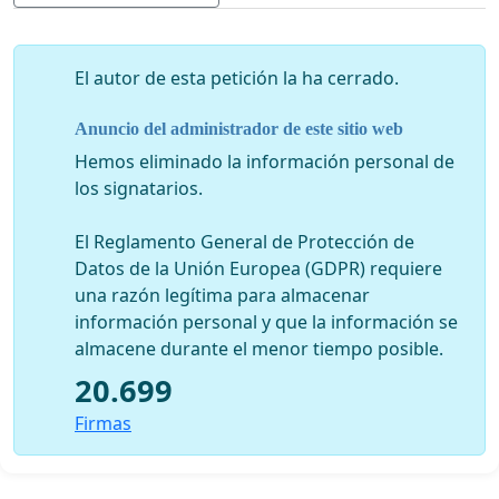
encontrar una solución transitoria para que todos los
El autor de esta petición la ha cerrado.
músicos afectados por el cambio de praxis legal que
Anuncio del administrador de este sitio web
provienen de “países terceros” (Drittstaaten, no
pertenecientes a la UE) obtengan un permiso de
Hemos eliminado la información personal de
estadía mínimamente hasta el 31 de Diciembre de 2015,
los signatarios.
incluyendo a los que terminan o terminaron sus
estudios en 2014,
El Reglamento General de Protección de
Datos de la Unión Europea (GDPR) requiere
además de hacer viables medidas a largo plazo y actuar
una razón legítima para almacenar
en pro de reformar la ley federal
para que a los
información personal y que la información se
músicos independientes que no pertenecen a la Unión
almacene durante el menor tiempo posible.
Europea les sea posible desarrollar su labor aquí en
20.699
Suiza.
Firmas
Es necesario desarrollar un modelo coherente, que se