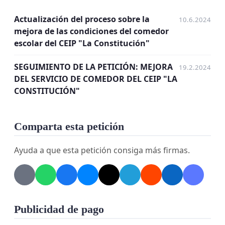
que aborden este tema en la junta correspondiente
Actualización del proceso sobre la
10.6.2024
que vaya a celebrarse con el Consejo Escolar.
mejora de las condiciones del comedor
escolar del CEIP "La Constitución"
Te invitamos a sumarte a esta causa firmando
nuestra petición. Juntos podemos hacer la
SEGUIMIENTO DE LA PETICIÓN: MEJORA
19.2.2024
diferencia y lograr que nuestras voces sean
DEL SERVICIO DE COMEDOR DEL CEIP "LA
escuchadas. ¡Nuestros hijos merecen lo mejor! Solo
CONSTITUCIÓN"
tienes que
rellenar los campos en la aplicación
y
verificar la firma
en tu cuenta de
correo
Comparta esta petición
electrónico
.
Ayuda a que esta petición consiga más firmas.
¡Gracias por tu apoyo!
Información sobre el tratamiento y protección de
datos:
Publicidad de pago
Los datos recogidos son de caracter confidencial y