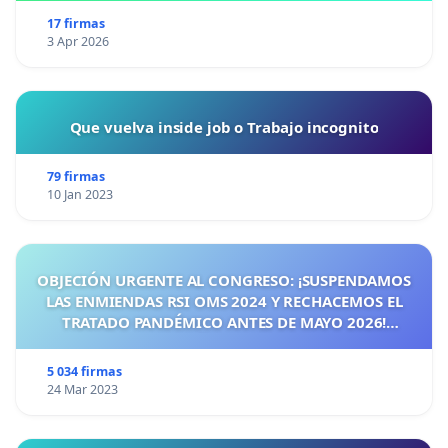
17 firmas
3 Apr 2026
Que vuelva inside job o Trabajo incognito
79 firmas
10 Jan 2023
OBJECIÓN URGENTE AL CONGRESO: ¡SUSPENDAMOS
LAS ENMIENDAS RSI OMS 2024 Y RECHACEMOS EL
TRATADO PANDÉMICO ANTES DE MAYO 2026!
¡CIUDADANOS DE ESPAÑA, ACTUEMOS ANTES DE QUE
SEA TARDE!
5 034 firmas
24 Mar 2023