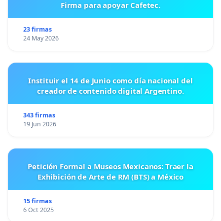
Firma para apoyar Cafetec.
23 firmas
24 May 2026
Instituir el 14 de Junio como día nacional del
creador de contenido digital Argentino.
343 firmas
19 Jun 2026
Petición Formal a Museos Mexicanos: Traer la
Exhibición de Arte de RM (BTS) a México
15 firmas
6 Oct 2025