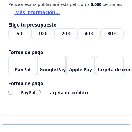
solo pueden ser vistos por el autor de la petición
Peticiones.mx publicitará esta petición a
3,000
personas.
para no servulnerados, siendo utilizados
Más información...
únicamente para la causa expuesta con
Elige tu presupuesto
anterioridad. Al firmar esta petición, consientes
5 €
10 €
20 €
40 €
80 €
que los datos personales facilitados sean utilizados
exclusivamente para apoyar esta causa.
Forma de pago
PayPal
Google Pay
Apple Pay
Tarjeta de créd
Forma de pago
PayPal
Tarjeta de crédito