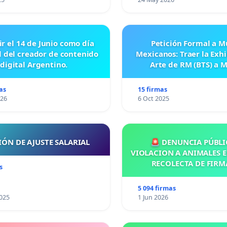
ir el 14 de Junio como día
Petición Formal a M
l del creador de contenido
Mexicanos: Traer la Exh
digital Argentino.
Arte de RM (BTS) a 
as
15 firmas
026
6 Oct 2025
IÓN DE AJUSTE SALARIAL
🚨 DENUNCIA PÚBLI
VIOLACION A ANIMALES E
RECOLECTA DE FIRM
s
5 094 firmas
025
1 Jun 2026