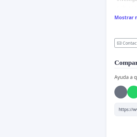
país y p
Mostrar 
Señor pr
cualidad
ayudarno
Contac
bien del
Compart
Ayuda a q