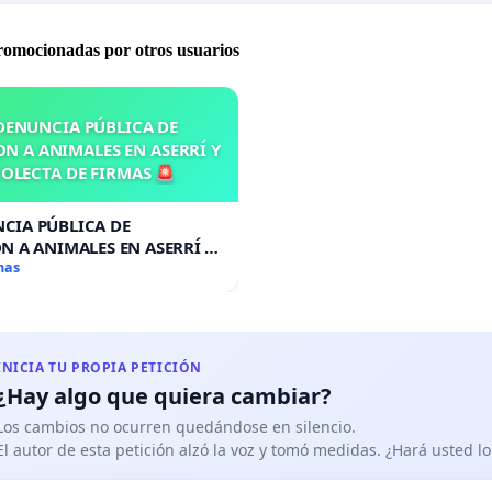
promocionadas por otros usuarios
DENUNCIA PÚBLICA DE
N A ANIMALES EN ASERRÍ Y
OLECTA DE FIRMAS 🚨
CIA PÚBLICA DE
N A ANIMALES EN ASERRÍ Y
A DE FIRMAS 🚨
mas
INICIA TU PROPIA PETICIÓN
¿Hay algo que quiera cambiar?
Los cambios no ocurren quedándose en silencio.
El autor de esta petición alzó la voz y tomó medidas. ¿Hará usted 