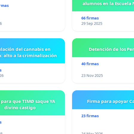
alumnos en la Escuela 
irmas
Preparatoria #5 J
VASCONCELOS
66 firmas
6
29 Sep 2025
lación del cannabis en
Detención de los Pe
: alto a la criminalización
40 firmas
s
26
23 Nov 2025
 para que TIMØ saque YA
Firma para apoyar Ca
divino castigo
23 firmas
s
25
24 May 2026