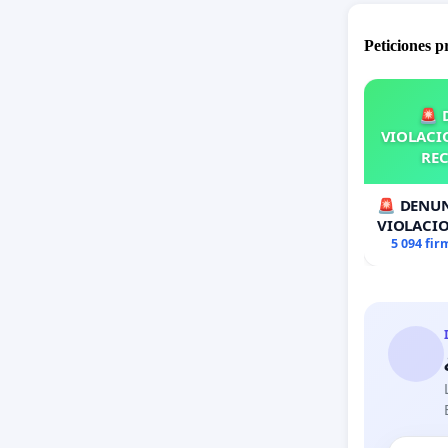
Peticiones 
🚨 
VIOLACIO
REC
🚨 DENUN
VIOLACIO
RECOLECT
5 094 fir