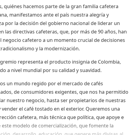
, quiénes hacemos parte de la gran familia cafetera
na, manifestamos ante el país nuestra alegría y
a por la decisión del gobierno nacional de liderar un
n las directivas cafeteras, que, por más de 90 años, han
el negocio cafetero a un momento crucial de decisiones
 tradicionalismo y la modernización.
gremio representa el producto insignia de Colombia,
do a nivel mundial por su calidad y suavidad.
os un mundo regido por el mercado de cafés
iados, de consumidores exigentes, que nos ha permitido
lar nuestro negocio, hasta ser propietarios de nuestras
 vender el café tostado en el exterior. Queremos una
rección cafetera, más técnica que política, que apoye e
e este modelo de comercialización, que fomente la
ación, desarrollo, educación, que genere más divisas al