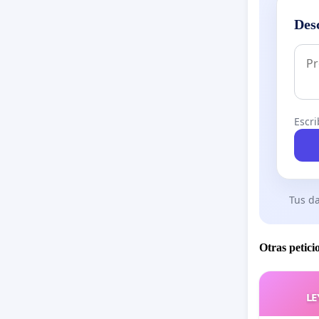
Des
Escri
Tus da
Otras petici
LE