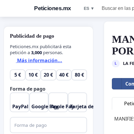
Peticiones.mx
Buscar en las 
ES ▼
Publicidad de pago
MAN
Peticiones.mx publicitará esta
POR
petición a
3,000
personas.
Más información...
LA F
L
5 €
10 €
20 €
40 €
80 €
Com
Forma de pago
Peti
PayPal
Google Pay
Apple Pay
Tarjeta de crédito
MANIFIE
Forma de pago