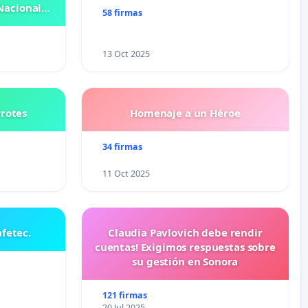
Nacional
58 firmas
OSE
N
13 Oct 2025
rrotes
Homenaje a un Héroe
34 firmas
11 Oct 2025
fetec.
Claudia Pavlovich debe rendir
cuentas! Exigimos respuestas sobre
su gestión en Sonora
121 firmas
20 Jul 2025