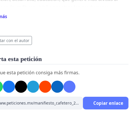
or ende un "buen vivir" a nosotros los productores.
más
esidente; el Ingeniero Nelson Moya reúne la experiencia y
es que necesitamos en el sector. En sus manos está
s en esta gran coyuntura del cambio. Un cambio para el
tar con el autor
 café y del pueblo colombiano.
a esta petición
ue esta petición consiga más firmas.
Copiar enlace