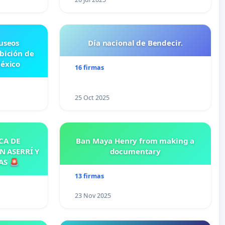
useos
Día nacional de Bendecir.
ibición de
México
16 firmas
25 Oct 2025
CA DE
Ban Maya Henry from making a
N ASERRÍ Y
documentary
AS 🚨
13 firmas
23 Nov 2025