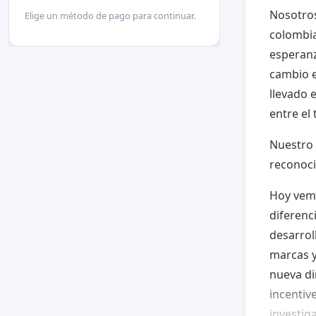
Nosotros
Elige un método de pago para continuar.
colombia
esperanz
cambio e
llevado 
entre el
Nuestro 
reconoci
Hoy vem
diferenc
desarrol
marcas y
nueva di
incentiv
investig