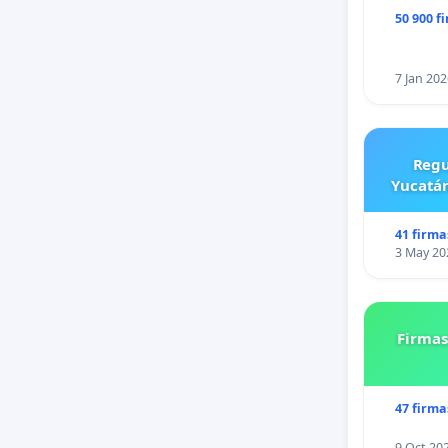
50 900 f
7 Jan 202
Regu
Yucatán
41 firma
3 May 20
Firmas
47 firma
9 Oct 20