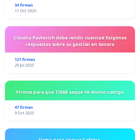
mirar hacia el futuro.
34 firmas
11 Oct 2025
IMPORTANTE:
cuando firmes la peticiòn, hay que hacer
click tambièn en el enlace que te llegarà por email para
Claudia Pavlovich debe rendir cuentas! Exigimos
que sea valida.
respuestas sobre su gestión en Sonora
121 firmas
20 Jul 2025
Firmas para que TIMØ saque YA divino castigo
47 firmas
9 Oct 2025
Firma para apoyar Cafetec.