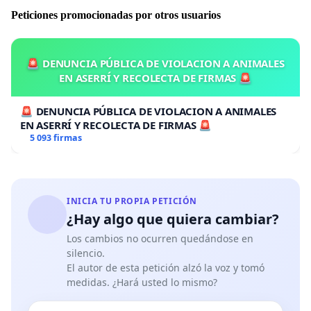
tiempo limitado, porque crear un hábito de este tipo es
Peticiones promocionadas por otros usuarios
muy arriesgado, especialmente en niños que se están
preparando para aparecer en la vida.
🚨 DENUNCIA PÚBLICA DE VIOLACION A ANIMALES
Los niños y los jóvenes no saben y no deben saber de
EN ASERRÍ Y RECOLECTA DE FIRMAS 🚨
distanciamiento social, lo que implica no solo distancia
física, sino también HUMANA de otros. Una distancia
🚨 DENUNCIA PÚBLICA DE VIOLACION A ANIMALES
antinatural, que no es parte de lo que caracteriza a
EN ASERRÍ Y RECOLECTA DE FIRMAS 🚨
5 093 firmas
cada ser humano.
Creemos que cualquier medio que altere su percepción
actual de la socialidad es inevitablemente perjudicial.
Darles el mensaje de que deben mantenerse a 1,5
INICIA TU PROPIA PETICIÓN
¿Hay algo que quiera cambiar?
metros de distancia para evitar infectarse es
impresionarles un concepto aberrante.
Los cambios no ocurren quedándose en
silencio.
Los niños se vuelven fóbicos y obsesivos, compulsivos
El autor de esta petición alzó la voz y tomó
de repetidas limpiezas y desinfecciones que tienen
medidas. ¿Hará usted lo mismo?
como corolario no tocar, no ensuciarse, en última