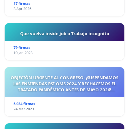
17 firmas
3 Apr 2026
Que vuelva inside job o Trabajo incognito
79 firmas
10 Jan 2023
OBJECIÓN URGENTE AL CONGRESO: ¡SUSPENDAMOS
LAS ENMIENDAS RSI OMS 2024 Y RECHACEMOS EL
TRATADO PANDÉMICO ANTES DE MAYO 2026!
¡CIUDADANOS DE ESPAÑA, ACTUEMOS ANTES DE QUE
SEA TARDE!
5 034 firmas
24 Mar 2023