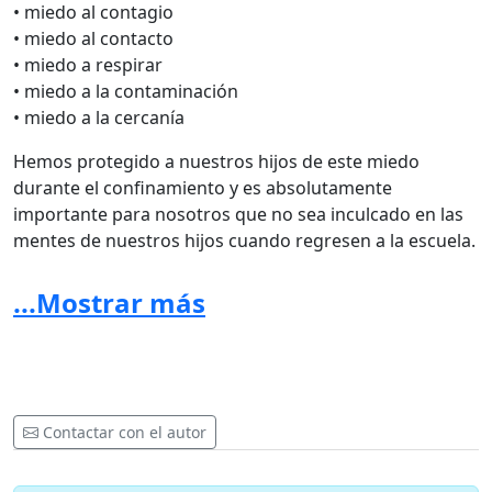
• miedo al contagio
• miedo al contacto
• miedo a respirar
• miedo a la contaminación
• miedo a la cercanía
Hemos protegido a nuestros hijos de este miedo
durante el confinamiento y es absolutamente
importante para nosotros que no sea inculcado en las
mentes de nuestros hijos cuando regresen a la escuela.
No deben tener la creencia de que estar en contacto
...Mostrar más
con otros niños puede ser perjudicial para ellos.
¿Qué queremos transmitir a nuestros niños y
jóvenes?
Siempre nos hemos comprometido a socializar a
Contactar con el autor
nuestros hijos, conscientes de que el contacto es
esencial para su crecimiento. Siempre confiamos en