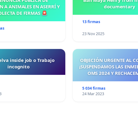
ENUNCIA PÚBLICA DE
Ban Maya Henry from m
N A ANIMALES EN ASERRÍ Y
documentary
OLECTA DE FIRMAS 🚨
13 firmas
mas
23 Nov 2025
lva inside job o Trabajo
OBJECIÓN URGENTE AL C
incognito
¡SUSPENDAMOS LAS ENMI
OMS 2024 Y RECHACE
TRATADO PANDÉMICO A
MAYO 2026! ¡CIUDADA
5 034 firmas
ESPAÑA, ACTUEMOS ANTE
3
24 Mar 2023
SEA TARDE!