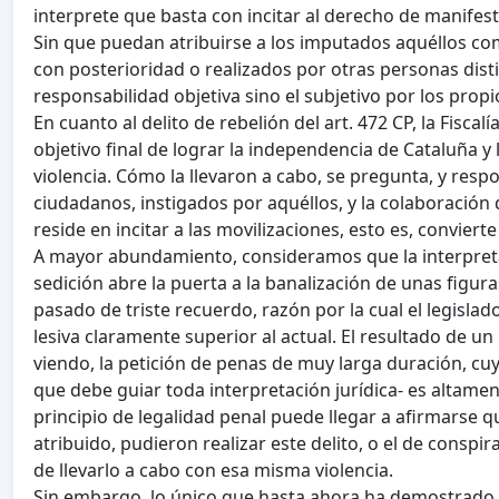
interprete que basta con incitar al derecho de manifest
Sin que puedan atribuirse a los imputados aquéllos co
con posterioridad o realizados por otras personas disti
responsabilidad objetiva sino el subjetivo por los prop
En cuanto al delito de rebelión del art. 472 CP, la Fiscal
objetivo final de lograr la independencia de Cataluña y 
violencia. Cómo la llevaron a cabo, se pregunta, y res
ciudadanos, instigados por aquéllos, y la colaboración de
reside en incitar a las movilizaciones, esto es, conviert
A mayor abundamiento, consideramos que la interpretac
sedición abre la puerta a la banalización de unas figu
pasado de triste recuerdo, razón por la cual el legisla
lesiva claramente superior al actual. El resultado de u
viendo, la petición de penas de muy larga duración, cu
que debe guiar toda interpretación jurídica- es altam
principio de legalidad penal puede llegar a afirmarse q
atribuido, pudieron realizar este delito, o el de consp
de llevarlo a cabo con esa misma violencia.
Sin embargo, lo único que hasta ahora ha demostrado la