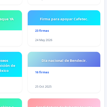
saque YA
Firma para apoyar Cafetec.
23 firmas
24 May 2026
useos
Día nacional de Bendecir.
bición de
éxico
16 firmas
25 Oct 2025