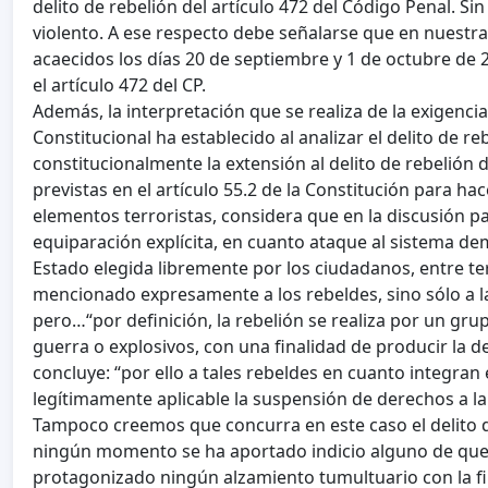
delito de rebelión del artículo 472 del Código Penal. Si
violento. A ese respecto debe señalarse que en nuestra
acaecidos los días 20 de septiembre y 1 de octubre de 2
el artículo 472 del CP.
Además, la interpretación que se realiza de la exigencia
Constitucional ha establecido al analizar el delito de reb
constitucionalmente la extensión al delito de rebelión
previstas en el artículo 55.2 de la Constitución para h
elementos terroristas, considera que en la discusión p
equiparación explícita, en cuanto ataque al sistema dem
Estado elegida libremente por los ciudadanos, entre terr
mencionado expresamente a los rebeldes, sino sólo a 
pero…“por definición, la rebelión se realiza por un gru
guerra o explosivos, con una finalidad de producir la d
concluye: “por ello a tales rebeldes en cuanto integran 
legítimamente aplicable la suspensión de derechos a la 
Tampoco creemos que concurra en este caso el delito de
ningún momento se ha aportado indicio alguno de que
protagonizado ningún alzamiento tumultuario con la fina