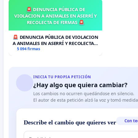
- La primera medida que debería adoptarse es la pues
prisión preventiva por delitos inexistentes.
🚨 DENUNCIA PÚBLICA DE
VIOLACION A ANIMALES EN ASERRÍ Y
Firmado por: Guillermo Portilla Contreras. Catedrático
RECOLECTA DE FIRMAS 🚨
Rivas. Catedrático de Derecho penal de la Universidad
Catedrática de Derecho Penal de la Universidad de Gran
🚨 DENUNCIA PÚBLICA DE VIOLACION
A ANIMALES EN ASERRÍ Y RECOLECTA
penal de la Universidad A Coruña. Javier Mira Benavent.
DE FIRMAS 🚨
5 094 firmas
INICIA TU PROPIA PETICIÓN
¿Hay algo que quiera cambiar?
Los cambios no ocurren quedándose en silencio.
El autor de esta petición alzó la voz y tomó medid
Con te
Describe el cambio que quieres ver