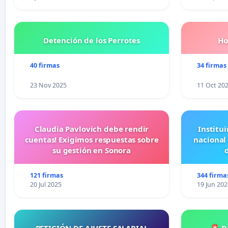
Detención de los Perrotes
Ho
40 firmas
34 firmas
23 Nov 2025
11 Oct 20
Claudia Pavlovich debe rendir
Institui
cuentas! Exigimos respuestas sobre
nacional
su gestión en Sonora
121 firmas
344 firma
20 Jul 2025
19 Jun 202