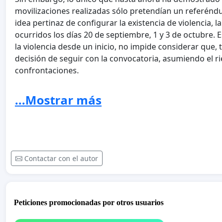
movilizaciones realizadas sólo pretendían un referénd
idea pertinaz de configurar la existencia de violencia, l
ocurridos los días 20 de septiembre, 1 y 3 de octubre. E
la violencia desde un inicio, no impide considerar que,
decisión de seguir con la convocatoria, asumiendo el rie
confrontaciones.
Pues bien, ni los hechos del 20 de septiembre de 2017 ni
violencia exigida por el artículo 472 del CP.
...Mostrar más
De otra parte, y por cuanto hace al delito de sedición,
sistemáticamente al mismo (artículo 544) para reprimir
modo pacífico, el derecho de manifestación, reunión, 
En conclusión:
- No puede olvidarse además la cuestión no menor de l
Contactar con el autor
inició el proceso viciando de nulidad lo posteriormente
- Desde una perspectiva estrictamente jurídica (y sin e
respeto al principio de legalidad penal y que investigu
pero exclusivamente eso, porque sólo dentro de esos
Peticiones promocionadas por otros usuarios
Justicia.