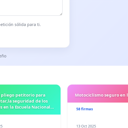
tición sólida para ti.
seño
 pliego petitorio para
Motociclismo seguro en 
ar,la seguridad de los
 en la Escuela Nacional
58 firmas
eparatoria #5 JOSE
VASCONCELOSN
25
13 Oct 2025