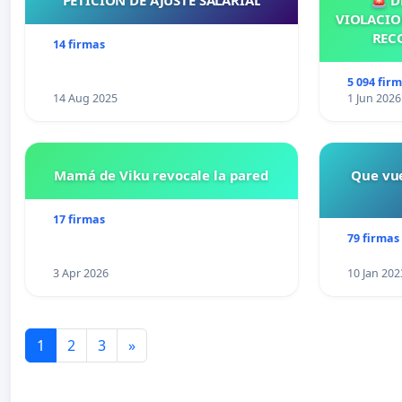
PETICIÓN DE AJUSTE SALARIAL
🚨 D
VIOLACIO
REC
14 firmas
5 094 fir
14 Aug 2025
1 Jun 2026
Mamá de Viku revocale la pared
Que vue
17 firmas
79 firmas
3 Apr 2026
10 Jan 202
1
2
3
»