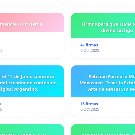
menaje a un Héroe
Firmas para que TIMØ 
divino castigo
47 firmas
25
9 Oct 2025
r el 14 de Junio como día
Petición Formal a M
 del creador de contenido
Mexicanos: Traer la Exhi
digital Argentino.
Arte de RM (BTS) a M
s
15 firmas
6
6 Oct 2025