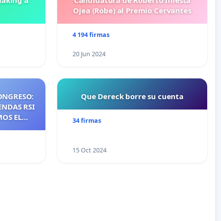
aking a
Candidatura de Roberto Iniesta
Ojea (Robe) al Premio Cervantes
4 194 firmas
20 Jun 2024
ONGRESO:
Que Dereck borre su cuenta
ENDAS RSI
MOS EL
34 firmas
NTES DE
NOS DE
S DE QUE
15 Oct 2024