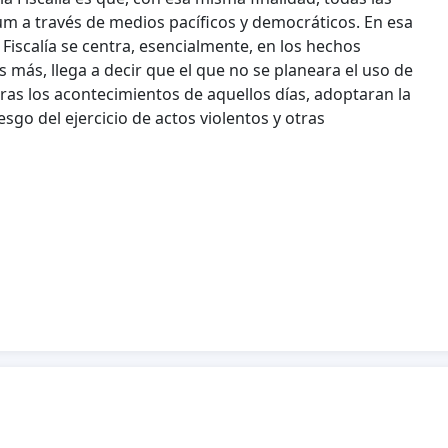
um a través de medios pacíficos y democráticos. En esa
a Fiscalía se centra, esencialmente, en los hechos
s más, llega a decir que el que no se planeara el uso de
 tras los acontecimientos de aquellos días, adoptaran la
sgo del ejercicio de actos violentos y otras
 los del 1 o 3 de octubre de 2017 dan lugar a la
 conviene recordar que se está recurriendo
 y silenciar movimientos ciudadanos que practican, de
concentración.
a falta de competencia de la Audiencia Nacional que
 actuado.
ntrar en consideraciones políticas), reclamamos el
en todo lo que el Estado de Derecho autoriza y obliga,
 márgenes puede haber oportunidad, proporción y