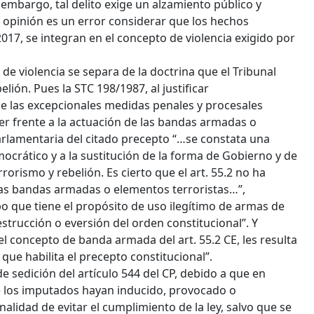
n embargo, tal delito exige un alzamiento público y
 opinión es un error considerar que los hechos
017, se integran en el concepto de violencia exigido por
 de violencia se separa de la doctrina que el Tribunal
elión. Pues la STC 198/1987, al justificar
 de las excepcionales medidas penales y procesales
acer frente a la actuación de las bandas armadas o
arlamentaria del citado precepto “…se constata una
ocrático y a la sustitución de la forma de Gobierno y de
orismo y rebelión. Es cierto que el art. 55.2 no ha
las bandas armadas o elementos terroristas…”,
po que tiene el propósito de uso ilegítimo de armas de
estrucción o eversión del orden constitucional”. Y
el concepto de banda armada del art. 55.2 CE, les resulta
que habilita el precepto constitucional”.
 sedición del artículo 544 del CP, debido a que en
 los imputados hayan inducido, provocado o
lidad de evitar el cumplimiento de la ley, salvo que se