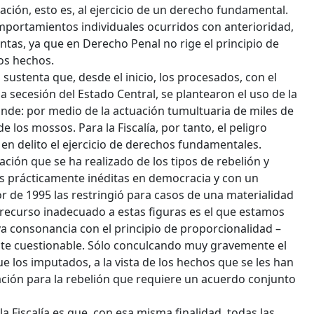
ación, esto es, al ejercicio de un derecho fundamental.
mportamientos individuales ocurridos con anterioridad,
ntas, ya que en Derecho Penal no rige el principio de
ios hechos.
ía sustenta que, desde el inicio, los procesados, con el
la secesión del Estado Central, se plantearon el uso de la
ponde: por medio de la actuación tumultuaria de miles de
 los mossos. Para la Fiscalía, por tanto, el peligro
e en delito el ejercicio de derechos fundamentales.
ión que se ha realizado de los tipos de rebelión y
ras prácticamente inéditas en democracia y con un
dor de 1995 las restringió para casos de una materialidad
n recurso inadecuado a estas figuras es el que estamos
ya consonancia con el principio de proporcionalidad –
ente cuestionable. Sólo conculcando muy gravemente el
ue los imputados, a la vista de los hechos que se les han
iración para la rebelión que requiere un acuerdo conjunto
 Fiscalía es que, con esa misma finalidad, todas las