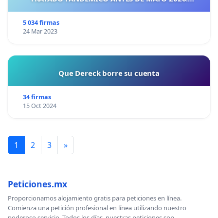
¡CIUDADANOS DE ESPAÑA, ACTUEMOS ANTES DE QUE
SEA TARDE!
5 034 firmas
24 Mar 2023
Que Dereck borre su cuenta
34 firmas
15 Oct 2024
1
2
3
»
Peticiones.mx
Proporcionamos alojamiento gratis para peticiones en línea.
Comienza una petición profesional en línea utilizando nuestro
poderoso servicio. Todos los días, nuestras peticiones son