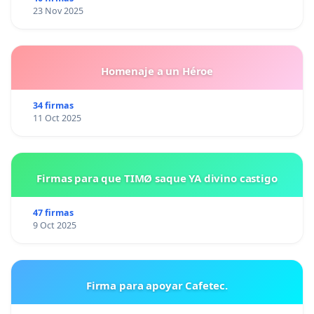
23 Nov 2025
quedarse en su domicilio.) A día de hoy, él se
encuentra en libertad condicional, como
públicamente ya se ha hecho saber. No es la
Homenaje a un Héroe
primera vez que Iván agrede a otras personas. Lo
hizo anteriormente con otra de las parejas de ella.
34 firmas
Por suerte, esa persona estaba entrenada para
11 Oct 2025
defenderse. Así mismo, el susodicho agredía a su
ex pareja tanto en el embarazo como después de
haber dado a luz. Es una persona agresiva, y puede
Firmas para que TIMØ saque YA divino castigo
ser comprobado en la lista de antecedentes que
47 firmas
éste tiene. Hasta una orden de alejamiento se puso
9 Oct 2025
en contra de él. Gracias a una foto que me fue
enviada de una carta que Iván respondió estando
en la cárcel, se puede apreciar la poca culpabilidad
Firma para apoyar Cafetec.
con la carga, ya que en esa carta se despide
diciendo: “estoy preso, pero no muerto.” Ahora no