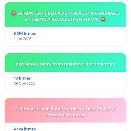
🚨 DENUNCIA PÚBLICA DE VIOLACION A ANIMALES
EN ASERRÍ Y RECOLECTA DE FIRMAS 🚨
Les agradecemos a todos por el apoyo, en todos
los medios y formas, cualquier consulta 661923121
5 094 firmas
1 Jun 2026
Att Luisa Villamil y familia
Ban Maya Henry from making a documentary
13 firmas
23 Nov 2025
Candidatura de Roberto Iniesta Ojea (Robe) al
Premio Cervantes
4 194 firmas