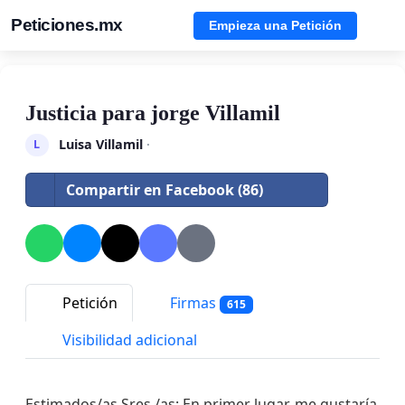
Peticiones.mx
Empieza una Petición
Justicia para jorge Villamil
Luisa Villamil
·
L
Compartir en Facebook (86)
Petición
Firmas
615
Visibilidad adicional
Estimados/as Sres./as: En primer lugar, me gustaría