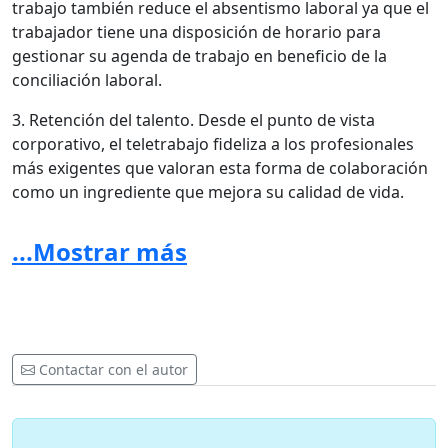
trabajo también reduce el absentismo laboral ya que el
trabajador tiene una disposición de horario para
gestionar su agenda de trabajo en beneficio de la
conciliación laboral.
3. Retención del talento. Desde el punto de vista
corporativo, el teletrabajo fideliza a los profesionales
más exigentes que valoran esta forma de colaboración
como un ingrediente que mejora su calidad de vida.
4. Mejora de objetivos. La empresa prioriza el trabajo
...Mostrar más
por objetivos en lugar de seguir enfocando el valor en
la gestión del tiempo. Y este cambio de mentalidad
acorde a las necesidades del presente marcado por la
revolución tecnológica, mejora la marca corporativa de
la empresa y sobre todo hace aumentar la
Contactar con el autor
productividad de los empleados.
Como puedes comprobar,
el teletrabajo es una opción
que ofrece numerosos beneficios tanto para la