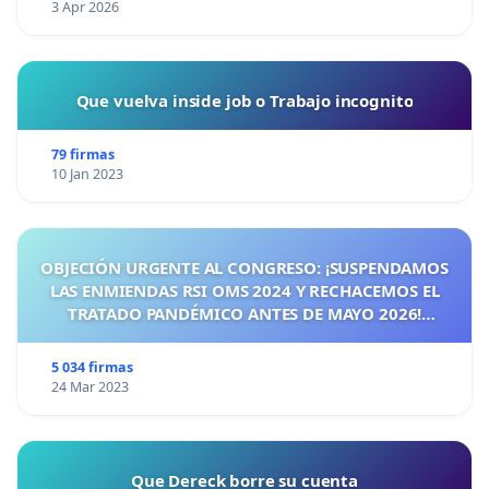
3 Apr 2026
Que vuelva inside job o Trabajo incognito
79 firmas
10 Jan 2023
OBJECIÓN URGENTE AL CONGRESO: ¡SUSPENDAMOS
LAS ENMIENDAS RSI OMS 2024 Y RECHACEMOS EL
TRATADO PANDÉMICO ANTES DE MAYO 2026!
¡CIUDADANOS DE ESPAÑA, ACTUEMOS ANTES DE QUE
SEA TARDE!
5 034 firmas
24 Mar 2023
Que Dereck borre su cuenta