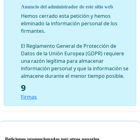
empresa como para los trabajadores
. El teletrabajo es
Anuncio del administrador de este sitio web
una fórmula en la que se dan la mano
dos conceptos
Hemos cerrado esta petición y hemos
fundamentales: empleo y felicidad.
eliminado la información personal de los
firmantes.
El Reglamento General de Protección de
Datos de la Unión Europea (GDPR) requiere
una razón legítima para almacenar
información personal y que la información se
almacene durante el menor tiempo posible.
9
Firmas
Peticiones promocionadas por otros usuarios