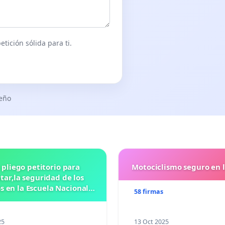
tición sólida para ti.
seño
 pliego petitorio para
Motociclismo seguro en 
ar,la seguridad de los
 en la Escuela Nacional
58 firmas
eparatoria #5 JOSE
VASCONCELOSN
25
13 Oct 2025