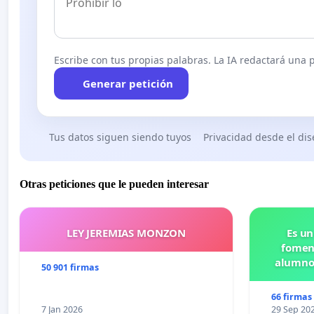
Escribe con tus propias palabras. La IA redactará una pe
Generar petición
Tus datos siguen siendo tuyos
Privacidad desde el di
Otras peticiones que le pueden interesar
LEY JEREMIAS MONZON
Es un
foment
alumnos
50 901 firmas
Pr
66 firmas
7 Jan 2026
29 Sep 20