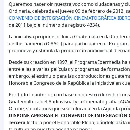
Queremos hacer oír nuestra voz como ciudadanas y ciu
Ordinaria, celebrada el jueves 09 de febrero de 2012, 
CONVENIO DE INTEGRACIÓN CINEMATOGRÁFICA IBER
de 2011 bajo el número de registro 4334).
La iniciativa propone incluir a Guatemala en la Confer
de Iberoamérica (CAACI) para participar en el Program
promueve y estimula la producción audiovisual iberoa
Desde su creación en 1997, el Programa Ibermedia ha 
entre ellas a varias películas y programas de formació
embargo, el estímulo para las coproducciones guatema
Honorable Congreso de la República la iniciativa en cue
Por todo lo anterior, con base en nuestro derecho cons
Guatemalteca del Audiovisual y la Cinematografía, AGAc
Occine, solicitamos que sea colocada en la Agenda pró
DISPONE APROBAR EL CONVENIO DE INTEGRACIÓN
Tercera
lectura por el Honorable Pleno, dándole así l
la cultura en nuestra agenda nacional.