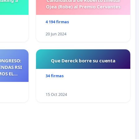
aking a
Candidatura de Roberto Iniesta
Ojea (Robe) al Premio Cervantes
4 194 firmas
20 Jun 2024
ONGRESO:
Que Dereck borre su cuenta
ENDAS RSI
MOS EL
34 firmas
NTES DE
NOS DE
S DE QUE
15 Oct 2024