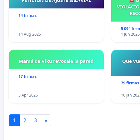
PETICIÓN DE AJUSTE SALARIAL
🚨 D
VIOLACIO
REC
14 firmas
5 094 fir
14 Aug 2025
1 Jun 2026
Mamá de Viku revocale la pared
Que vue
17 firmas
79 firmas
3 Apr 2026
10 Jan 202
1
2
3
»