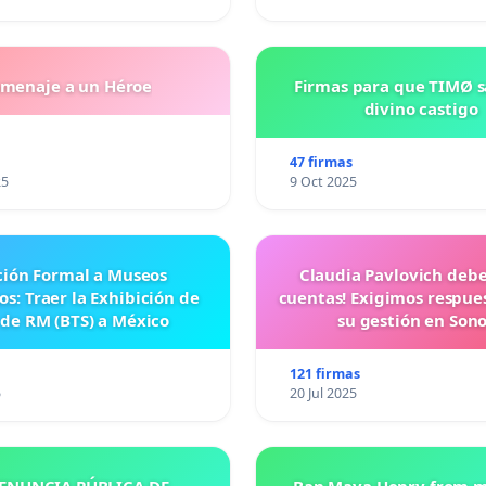
menaje a un Héroe
Firmas para que TIMØ 
divino castigo
47 firmas
25
9 Oct 2025
ción Formal a Museos
Claudia Pavlovich debe
s: Traer la Exhibición de
cuentas! Exigimos respue
 de RM (BTS) a México
su gestión en Son
121 firmas
5
20 Jul 2025