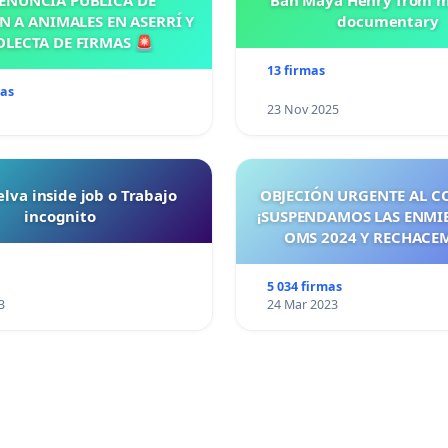
ENUNCIA PÚBLICA DE
Ban Maya Henry from m
N A ANIMALES EN ASERRÍ Y
documentary
OLECTA DE FIRMAS 🚨
13 firmas
mas
23 Nov 2025
lva inside job o Trabajo
OBJECIÓN URGENTE AL C
incognito
¡SUSPENDAMOS LAS ENMI
OMS 2024 Y RECHACE
TRATADO PANDÉMICO A
MAYO 2026! ¡CIUDADA
5 034 firmas
ESPAÑA, ACTUEMOS ANTE
3
24 Mar 2023
SEA TARDE!