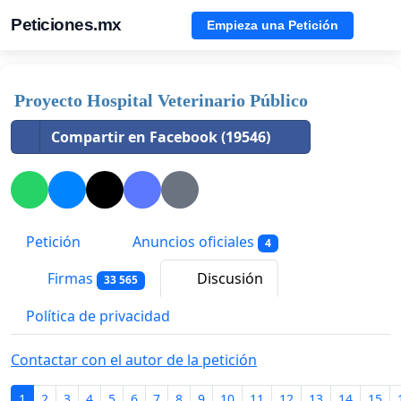
Peticiones.mx
Empieza una Petición
Proyecto Hospital Veterinario Público
Compartir en Facebook (19546)
Petición
Anuncios oficiales
4
Firmas
Discusión
33 565
Política de privacidad
Contactar con el autor de la petición
1
2
3
4
5
6
7
8
9
10
11
12
13
14
15