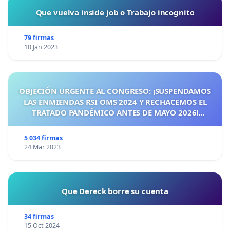
Que vuelva inside job o Trabajo incognito
79 firmas
10 Jan 2023
OBJECIÓN URGENTE AL CONGRESO: ¡SUSPENDAMOS
LAS ENMIENDAS RSI OMS 2024 Y RECHACEMOS EL
TRATADO PANDÉMICO ANTES DE MAYO 2026!
¡CIUDADANOS DE ESPAÑA, ACTUEMOS ANTES DE QUE
SEA TARDE!
5 034 firmas
24 Mar 2023
Que Dereck borre su cuenta
34 firmas
15 Oct 2024