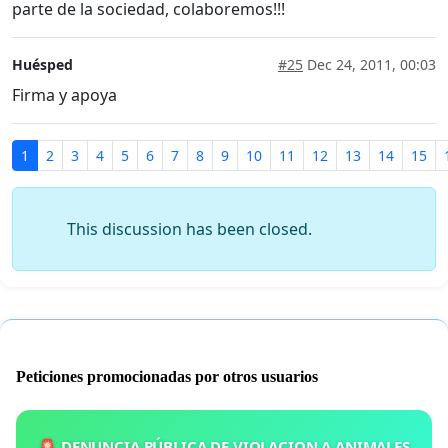
parte de la sociedad, colaboremos!!!
Huésped
#25
Dec 24, 2011, 00:03
Firma y apoya
1
2
3
4
5
6
7
8
9
10
11
12
13
14
15
This discussion has been closed.
Peticiones promocionadas por otros usuarios
🚨 DENUNCIA PÚBLICA DE VIOLACION A ANIMALES