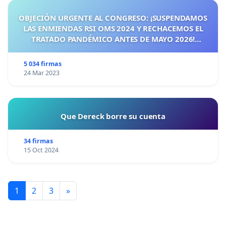
OBJECIÓN URGENTE AL CONGRESO: ¡SUSPENDAMOS
LAS ENMIENDAS RSI OMS 2024 Y RECHACEMOS EL
TRATADO PANDÉMICO ANTES DE MAYO 2026!
¡CIUDADANOS DE ESPAÑA, ACTUEMOS ANTES DE QUE
SEA TARDE!
5 034 firmas
24 Mar 2023
Que Dereck borre su cuenta
34 firmas
15 Oct 2024
1
2
3
»