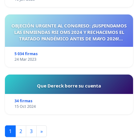
OBJECIÓN URGENTE AL CONGRESO: ¡SUSPENDAMOS
LAS ENMIENDAS RSI OMS 2024 Y RECHACEMOS EL
TRATADO PANDÉMICO ANTES DE MAYO 2026!
¡CIUDADANOS DE ESPAÑA, ACTUEMOS ANTES DE QUE
SEA TARDE!
5 034 firmas
24 Mar 2023
Que Dereck borre su cuenta
34 firmas
15 Oct 2024
1
2
3
»