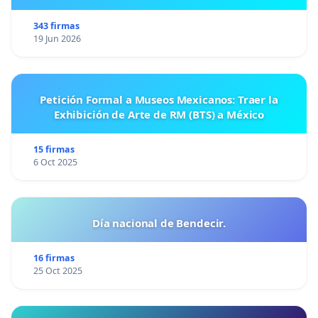
343 firmas
19 Jun 2026
Petición Formal a Museos Mexicanos: Traer la
Exhibición de Arte de RM (BTS) a México
15 firmas
6 Oct 2025
Día nacional de Bendecir.
16 firmas
25 Oct 2025