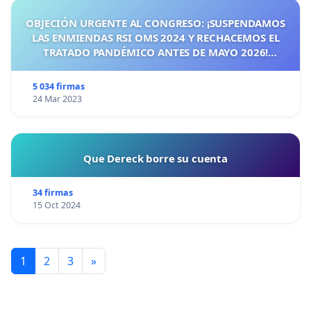
OBJECIÓN URGENTE AL CONGRESO: ¡SUSPENDAMOS
LAS ENMIENDAS RSI OMS 2024 Y RECHACEMOS EL
TRATADO PANDÉMICO ANTES DE MAYO 2026!
¡CIUDADANOS DE ESPAÑA, ACTUEMOS ANTES DE QUE
SEA TARDE!
5 034 firmas
24 Mar 2023
Que Dereck borre su cuenta
34 firmas
15 Oct 2024
1
2
3
»