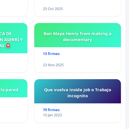
25 Oct 2025
CA DE
Ban Maya Henry from making a
N ASERRÍ Y
documentary
AS 🚨
13 firmas
23 Nov 2025
la pared
Que vuelva inside job o Trabajo
incognito
79 firmas
10 Jan 2023