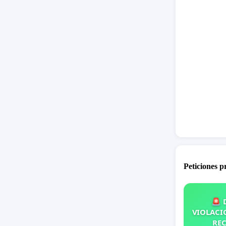
Peticiones 
🚨 
VIOLACIO
REC