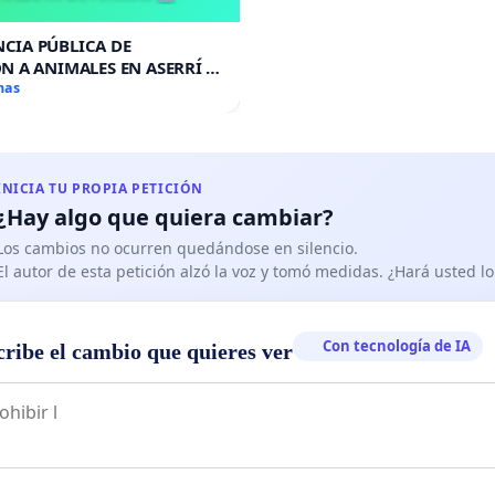
CIA PÚBLICA DE
N A ANIMALES EN ASERRÍ Y
A DE FIRMAS 🚨
mas
INICIA TU PROPIA PETICIÓN
¿Hay algo que quiera cambiar?
Los cambios no ocurren quedándose en silencio.
El autor de esta petición alzó la voz y tomó medidas. ¿Hará usted 
Con tecnología de IA
cribe el cambio que quieres ver