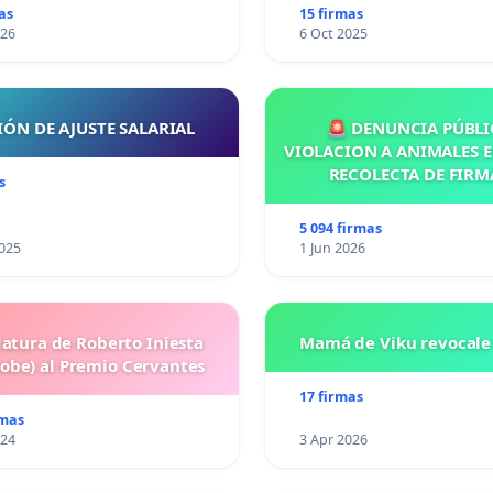
as
15 firmas
026
6 Oct 2025
IÓN DE AJUSTE SALARIAL
🚨 DENUNCIA PÚBLI
VIOLACION A ANIMALES E
RECOLECTA DE FIRM
s
5 094 firmas
025
1 Jun 2026
atura de Roberto Iniesta
Mamá de Viku revocale 
Robe) al Premio Cervantes
17 firmas
rmas
024
3 Apr 2026