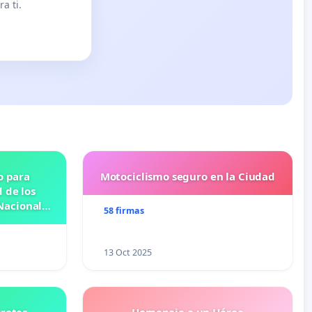
a ti.
o para
Motociclismo seguro en la Ciudad
 de los
Nacional
58 firmas
OSE
N
13 Oct 2025