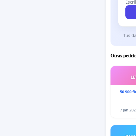
Escri
Tus da
Otras petici
LE
50 900 f
7 Jan 202