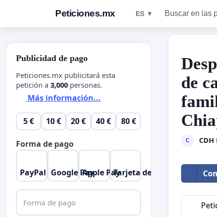
Peticiones.mx
Buscar en las 
ES ▼
Publicidad de pago
Desp
Peticiones.mx publicitará esta
de c
petición a
3,000
personas.
famil
Más información...
Chia
5 €
10 €
20 €
40 €
80 €
CDH 
C
Forma de pago
PayPal
Google Pay
Apple Pay
Tarjeta de crédito
Com
Forma de pago
Peti