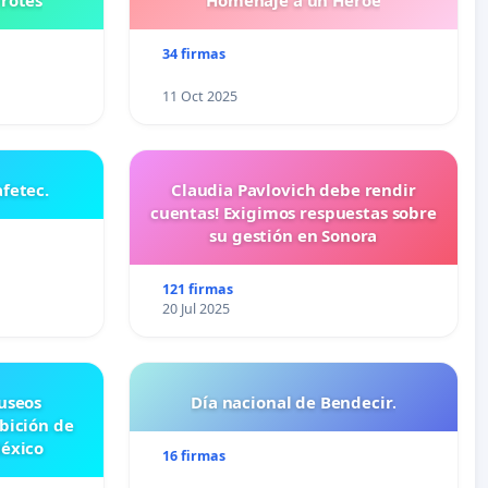
rrotes
Homenaje a un Héroe
34 firmas
11 Oct 2025
fetec.
Claudia Pavlovich debe rendir
cuentas! Exigimos respuestas sobre
su gestión en Sonora
121 firmas
20 Jul 2025
useos
Día nacional de Bendecir.
ibición de
México
16 firmas