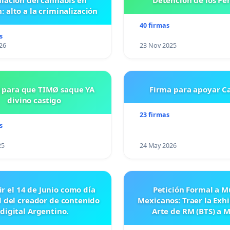
lación del cannabis en
Detención de los Pe
: alto a la criminalización
40 firmas
s
26
23 Nov 2025
 para que TIMØ saque YA
Firma para apoyar Ca
divino castigo
23 firmas
s
25
24 May 2026
ir el 14 de Junio como día
Petición Formal a M
l del creador de contenido
Mexicanos: Traer la Exh
digital Argentino.
Arte de RM (BTS) a 