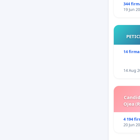
344 firm
19 Jun 2
PETIC
14 firma
14 Aug 2
Candid
Ojea (
4 194 fi
20 Jun 2