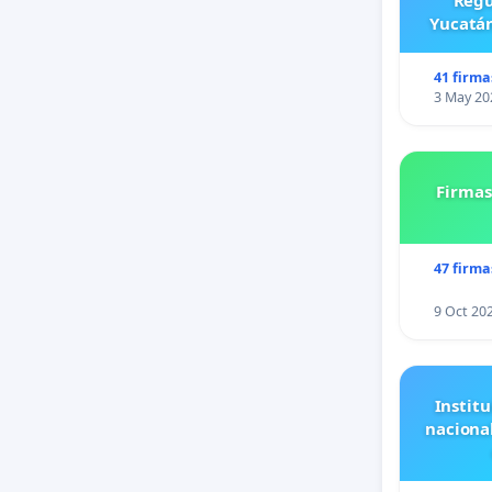
Regu
Yucatán
41 firma
3 May 20
Firmas
47 firma
9 Oct 20
Institu
naciona