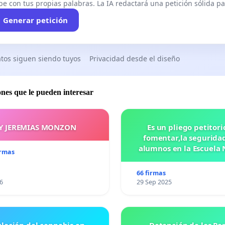
be con tus propias palabras. La IA redactará una petición sólida par
Generar petición
tos siguen siendo tuyos
Privacidad desde el diseño
ones que le pueden interesar
Y JEREMIAS MONZON
Es un pliego petitori
fomentar,la seguridad
alumnos en la Escuela 
irmas
Preparatoria #5 J
VASCONCELOS
66 firmas
6
29 Sep 2025