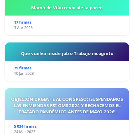
Mamá de Viku revocale la pared
17 firmas
3 Apr 2026
Que vuelva inside job o Trabajo incognito
79 firmas
10 Jan 2023
OBJECIÓN URGENTE AL CONGRESO: ¡SUSPENDAMOS
LAS ENMIENDAS RSI OMS 2024 Y RECHACEMOS EL
TRATADO PANDÉMICO ANTES DE MAYO 2026!
¡CIUDADANOS DE ESPAÑA, ACTUEMOS ANTES DE QUE
SEA TARDE!
5 034 firmas
24 Mar 2023