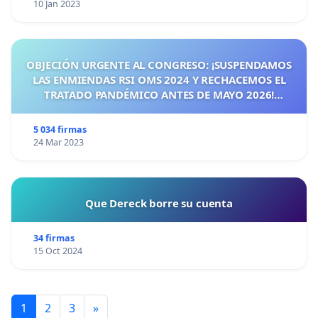
10 Jan 2023
OBJECIÓN URGENTE AL CONGRESO: ¡SUSPENDAMOS
LAS ENMIENDAS RSI OMS 2024 Y RECHACEMOS EL
TRATADO PANDÉMICO ANTES DE MAYO 2026!
¡CIUDADANOS DE ESPAÑA, ACTUEMOS ANTES DE QUE
SEA TARDE!
5 034 firmas
24 Mar 2023
Que Dereck borre su cuenta
34 firmas
15 Oct 2024
1
2
3
»