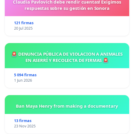
Claudia Pavlovich debe rendir cuentas! Exigimos
respuestas sobre su gestión en Sonora
121 firmas
20 Jul 2025
🚨 DENUNCIA PÚBLICA DE VIOLACION A ANIMALES
EN ASERRÍ Y RECOLECTA DE FIRMAS 🚨
5 094 firmas
1 Jun 2026
Ban Maya Henry from making a documentary
13 firmas
23 Nov 2025