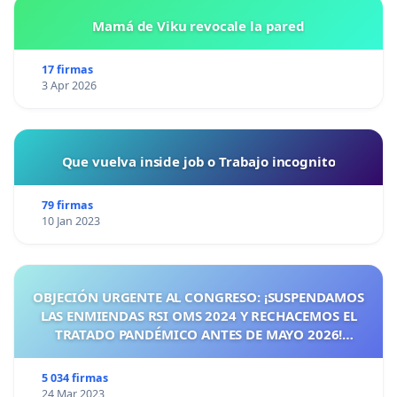
Mamá de Viku revocale la pared
17 firmas
3 Apr 2026
Que vuelva inside job o Trabajo incognito
79 firmas
10 Jan 2023
OBJECIÓN URGENTE AL CONGRESO: ¡SUSPENDAMOS
LAS ENMIENDAS RSI OMS 2024 Y RECHACEMOS EL
TRATADO PANDÉMICO ANTES DE MAYO 2026!
¡CIUDADANOS DE ESPAÑA, ACTUEMOS ANTES DE QUE
SEA TARDE!
5 034 firmas
24 Mar 2023