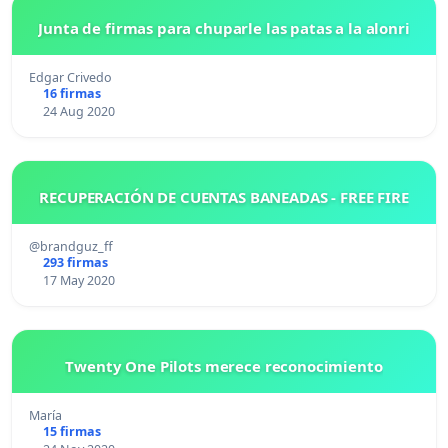
Junta de firmas para chuparle las patas a la alonri
Edgar Crivedo
16 firmas
24 Aug 2020
RECUPERACIÓN DE CUENTAS BANEADAS - FREE FIRE
@brandguz_ff
293 firmas
17 May 2020
Twenty One Pilots merece reconocimiento
María
15 firmas