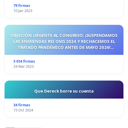
79 firmas
10 Jan 2023
OBJECIÓN URGENTE AL CONGRESO: ¡SUSPENDAMOS
LAS ENMIENDAS RSI OMS 2024 Y RECHACEMOS EL
TRATADO PANDÉMICO ANTES DE MAYO 2026!
¡CIUDADANOS DE ESPAÑA, ACTUEMOS ANTES DE QUE
SEA TARDE!
5 034 firmas
24 Mar 2023
Que Dereck borre su cuenta
34 firmas
15 Oct 2024