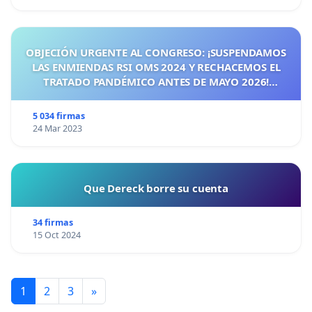
OBJECIÓN URGENTE AL CONGRESO: ¡SUSPENDAMOS
LAS ENMIENDAS RSI OMS 2024 Y RECHACEMOS EL
TRATADO PANDÉMICO ANTES DE MAYO 2026!
¡CIUDADANOS DE ESPAÑA, ACTUEMOS ANTES DE QUE
SEA TARDE!
5 034 firmas
24 Mar 2023
Que Dereck borre su cuenta
34 firmas
15 Oct 2024
1
2
3
»