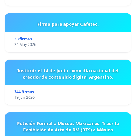
Firma para apoyar Cafetec.
23 firmas
24 May 2026
Instituir el 14 de Junio como día nacional del
creador de contenido digital Argentino.
344 firmas
19 Jun 2026
Petición Formal a Museos Mexicanos: Traer la
Exhibición de Arte de RM (BTS) a México