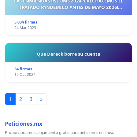
LAS ENMIENDAS RSI OMS 2024 Y RECHACEMOS EL
TRATADO PANDÉMICO ANTES DE MAYO 2026!
¡CIUDADANOS DE ESPAÑA, ACTUEMOS ANTES DE QUE
SEA TARDE!
5 034 firmas
24 Mar 2023
Que Dereck borre su cuenta
34 firmas
15 Oct 2024
1
2
3
»
Peticiones.mx
Proporcionamos alojamiento gratis para peticiones en línea.