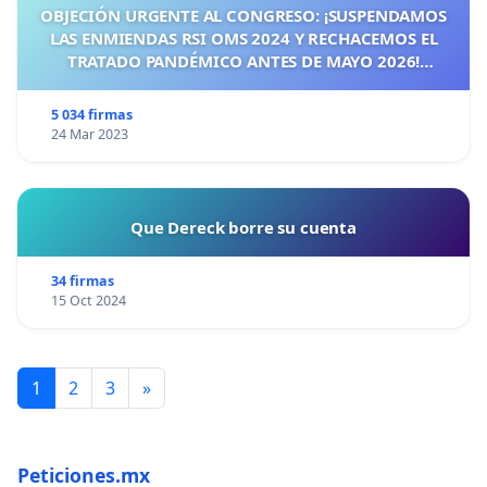
OBJECIÓN URGENTE AL CONGRESO: ¡SUSPENDAMOS
LAS ENMIENDAS RSI OMS 2024 Y RECHACEMOS EL
TRATADO PANDÉMICO ANTES DE MAYO 2026!
¡CIUDADANOS DE ESPAÑA, ACTUEMOS ANTES DE QUE
SEA TARDE!
5 034 firmas
24 Mar 2023
Que Dereck borre su cuenta
34 firmas
15 Oct 2024
1
2
3
»
Peticiones.mx