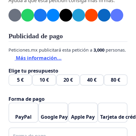
Ayuda a que esta petición consiga más firmas.
desarrollar la actividad.
Sin otro particular nos despedimos atentamente
esperando una pronta y favorable respuesta.
Publicidad de pago
Peticiones.mx publicitará esta petición a
3,000
personas.
Más información...
Elige tu presupuesto
5 €
10 €
20 €
40 €
80 €
Forma de pago
PayPal
Google Pay
Apple Pay
Tarjeta de créd
Forma de pago