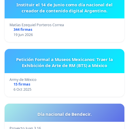
Instituir el 14 de Junio como día nacional del
creador de contenido digital Argentino.
Matías Ezequiel Porteros Correa
344 firmas
19 Jun 2026
Petición Formal a Museos Mexicanos: Traer la
Exhibición de Arte de RM (BTS) a México
Army de México
15 firmas
6 Oct 2025
Día nacional de Bendecir.
Proyecto Juan 3.16