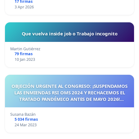
17 firmas
3 Apr 2026
Que vuelva inside job o Trabajo incognito
Martin Gutiérrez
79 firmas
10 Jan 2023
OBJECIÓN URGENTE AL CONGRESO: ¡SUSPENDAMOS
LAS ENMIENDAS RSI OMS 2024 Y RECHACEMOS EL
TRATADO PANDÉMICO ANTES DE MAYO 2026!
¡CIUDADANOS DE ESPAÑA, ACTUEMOS ANTES DE QUE
SEA TARDE!
Susana Bazán
5 034 firmas
24 Mar 2023