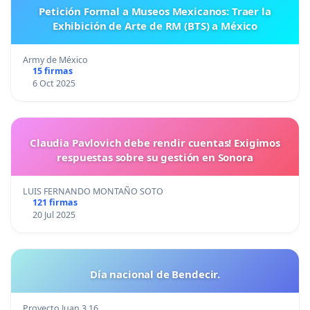
Petición Formal a Museos Mexicanos: Traer la
Exhibición de Arte de RM (BTS) a México
Army de México
15 firmas
6 Oct 2025
Claudia Pavlovich debe rendir cuentas! Exigimos
respuestas sobre su gestión en Sonora
LUIS FERNANDO MONTAÑO SOTO
121 firmas
20 Jul 2025
Día nacional de Bendecir.
Proyecto Juan 3.16