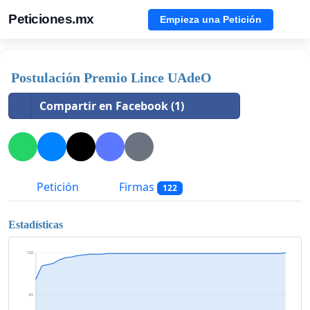
Peticiones.mx
Empieza una Petición
Postulación Premio Lince UAdeO
Compartir en Facebook (1)
Petición
Firmas
122
Estadísticas
122
61