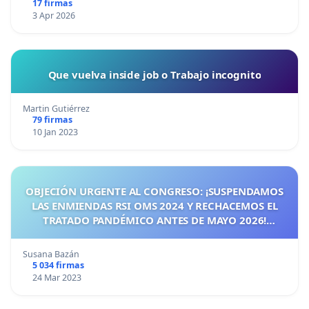
17 firmas
3 Apr 2026
Que vuelva inside job o Trabajo incognito
Martin Gutiérrez
79 firmas
10 Jan 2023
OBJECIÓN URGENTE AL CONGRESO: ¡SUSPENDAMOS
LAS ENMIENDAS RSI OMS 2024 Y RECHACEMOS EL
TRATADO PANDÉMICO ANTES DE MAYO 2026!
¡CIUDADANOS DE ESPAÑA, ACTUEMOS ANTES DE QUE
SEA TARDE!
Susana Bazán
5 034 firmas
24 Mar 2023