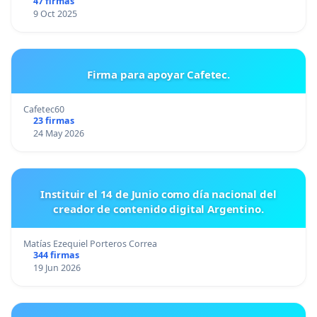
47 firmas
9 Oct 2025
Firma para apoyar Cafetec.
Cafetec60
23 firmas
24 May 2026
Instituir el 14 de Junio como día nacional del
creador de contenido digital Argentino.
Matías Ezequiel Porteros Correa
344 firmas
19 Jun 2026