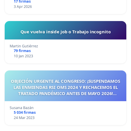
17 firmas
3 Apr 2026
Que vuelva inside job o Trabajo incognito
Martin Gutiérrez
79 firmas
10 Jan 2023
OBJECIÓN URGENTE AL CONGRESO: ¡SUSPENDAMOS
LAS ENMIENDAS RSI OMS 2024 Y RECHACEMOS EL
TRATADO PANDÉMICO ANTES DE MAYO 2026!
¡CIUDADANOS DE ESPAÑA, ACTUEMOS ANTES DE QUE
SEA TARDE!
Susana Bazán
5 034 firmas
24 Mar 2023