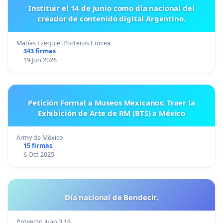
Instituir el 14 de Junio como día nacional del
creador de contenido digital Argentino.
Matías Ezequiel Porteros Correa
343 firmas
19 Jun 2026
Petición Formal a Museos Mexicanos: Traer la
Exhibición de Arte de RM (BTS) a México
Army de México
15 firmas
6 Oct 2025
Día nacional de Bendecir.
Proyecto Juan 3.16