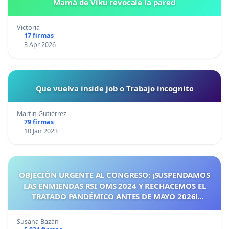
Mamá de Viku revocale la pared
Victoria
17 firmas
3 Apr 2026
Que vuelva inside job o Trabajo incognito
Martin Gutiérrez
79 firmas
10 Jan 2023
OBJECIÓN URGENTE AL CONGRESO: ¡SUSPENDAMOS
LAS ENMIENDAS RSI OMS 2024 Y RECHACEMOS EL
TRATADO PANDÉMICO ANTES DE MAYO 2026!
¡CIUDADANOS DE ESPAÑA, ACTUEMOS ANTES DE QUE
SEA TARDE!
Susana Bazán