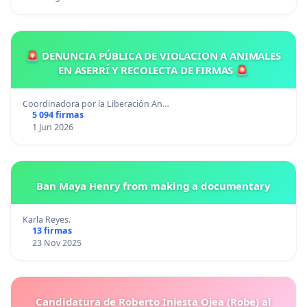
🚨 DENUNCIA PÚBLICA DE VIOLACION A ANIMALES
EN ASERRÍ Y RECOLECTA DE FIRMAS 🚨
Coordinadora por la Liberación An…
5 094 firmas
1 Jun 2026
Ban Maya Henry from making a documentary
Karla Reyes.
13 firmas
23 Nov 2025
Candidatura de Roberto Iniesta Ojea (Robe) al