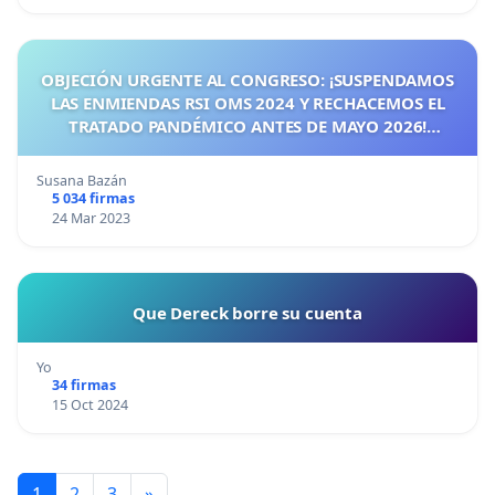
OBJECIÓN URGENTE AL CONGRESO: ¡SUSPENDAMOS
LAS ENMIENDAS RSI OMS 2024 Y RECHACEMOS EL
TRATADO PANDÉMICO ANTES DE MAYO 2026!
¡CIUDADANOS DE ESPAÑA, ACTUEMOS ANTES DE QUE
SEA TARDE!
Susana Bazán
5 034 firmas
24 Mar 2023
Que Dereck borre su cuenta
Yo
34 firmas
15 Oct 2024
1
2
3
»