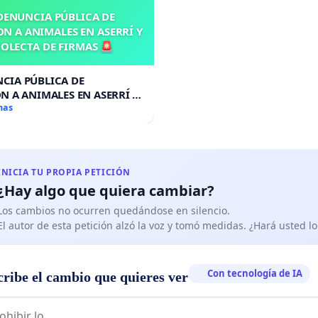
DENUNCIA PÚBLICA DE
N A ANIMALES EN ASERRÍ Y
OLECTA DE FIRMAS 🚨
CIA PÚBLICA DE
N A ANIMALES EN ASERRÍ Y
A DE FIRMAS 🚨
mas
INICIA TU PROPIA PETICIÓN
¿Hay algo que quiera cambiar?
Los cambios no ocurren quedándose en silencio.
El autor de esta petición alzó la voz y tomó medidas. ¿Hará usted 
Con tecnología de IA
cribe el cambio que quieres ver