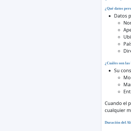
¿Qué datos pers
Datos 
No
Ape
Ubi
Paí
Dir
¿Cuáles son las 
Su cons
Mos
Man
Ent
Cuando el p
cualquier 
Duración del A