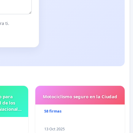
a ti.
o para
Motociclismo seguro en la Ciudad
 de los
Nacional
58 firmas
OSE
N
13 Oct 2025