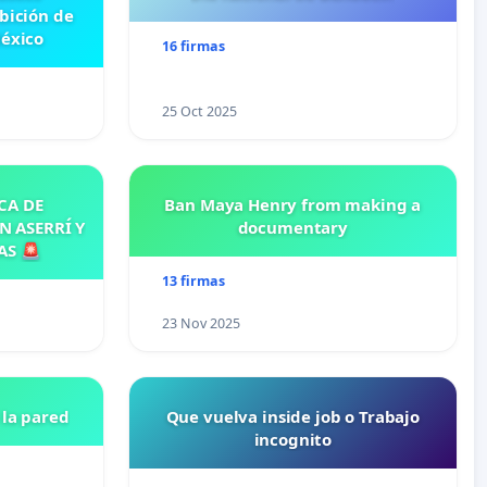
ibición de
México
16 firmas
25 Oct 2025
CA DE
Ban Maya Henry from making a
N ASERRÍ Y
documentary
AS 🚨
13 firmas
23 Nov 2025
la pared
Que vuelva inside job o Trabajo
incognito