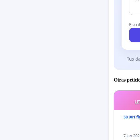
Escri
Tus da
Otras petici
LE
50 901 f
7 Jan 202