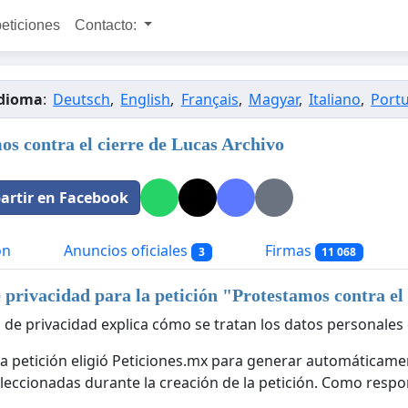
peticiones
Contacto:
idioma
:
Deutsch
,
English
,
Français
,
Magyar
,
Italiano
,
Port
os contra el cierre de Lucas Archivo
rtir en Facebook
ón
Anuncios oficiales
Firmas
3
11 068
e privacidad para la petición "
Protestamos contra el
a de privacidad explica cómo se tratan los datos personales 
 la petición eligió Peticiones.mx para generar automáticamen
leccionadas durante la creación de la petición. Como respon