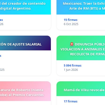
l del creador de contenido
Mexicanos: Traer la Exh
digital Argentino.
Arte de RM (BTS) a 
as
15 firmas
026
6 Oct 2025
IÓN DE AJUSTE SALARIAL
🚨 DENUNCIA PÚBLI
VIOLACION A ANIMALES E
RECOLECTA DE FIRM
s
5 094 firmas
025
1 Jun 2026
atura de Roberto Iniesta
Mamá de Viku revocale 
Robe) al Premio Cervantes
17 firmas