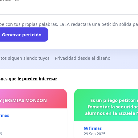
be con tus propias palabras. La IA redactará una petición sólida par
Generar petición
tos siguen siendo tuyos
Privacidad desde el diseño
ones que le pueden interesar
Y JEREMIAS MONZON
Es un pliego petitori
fomentar,la seguridad
alumnos en la Escuela 
irmas
Preparatoria #5 J
VASCONCELOS
66 firmas
6
29 Sep 2025