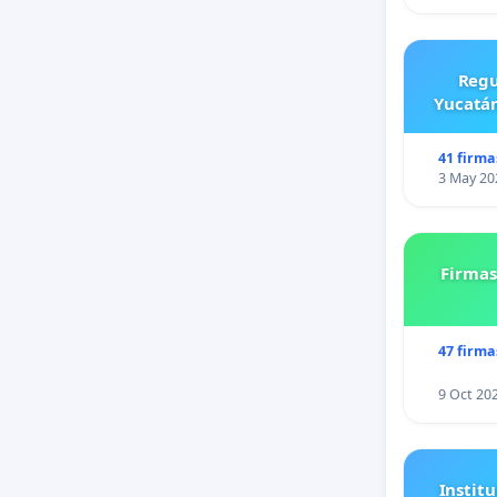
Regu
Yucatán
41 firma
3 May 20
Firmas
47 firma
9 Oct 20
Institu