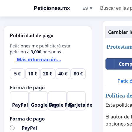
Peticiones.mx
Buscar en las 
ES ▼
Cambiar 
Publicidad de pago
Peticiones.mx publicitará esta
Protestam
petición a
3,000
personas.
Más información...
Compa
5 €
10 €
20 €
40 €
80 €
Petici
Forma de pago
Política d
PayPal
Google Pay
Apple Pay
Tarjeta de crédito
Esta polític
El autor de
Forma de pago
opciones se
PayPal