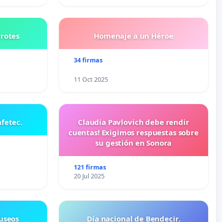
rrotes
Homenaje a un Héroe
34 firmas
11 Oct 2025
fetec.
Claudia Pavlovich debe rendir
cuentas! Exigimos respuestas sobre
su gestión en Sonora
121 firmas
20 Jul 2025
useos
Día nacional de Bendecir.