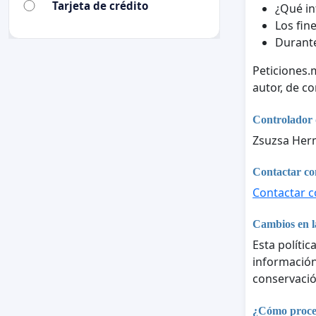
Tarjeta de crédito
¿Qué in
Los fine
Durante
Peticiones.
autor, de c
Controlador 
Zsuzsa He
Contactar con
Contactar co
Cambios en la
Esta polític
información 
conservació
¿Cómo proces