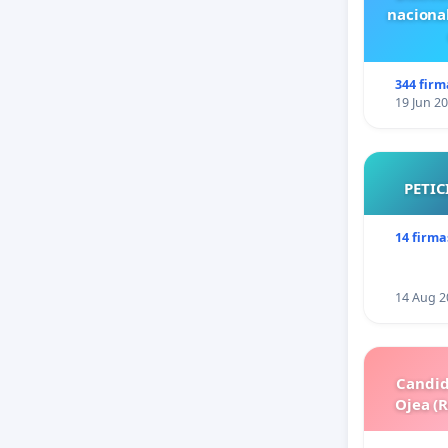
naciona
344 firm
19 Jun 2
PETIC
14 firma
14 Aug 2
Candid
Ojea (