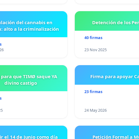
lación del cannabis en
Detención de los Pe
: alto a la criminalización
40 firmas
s
26
23 Nov 2025
 para que TIMØ saque YA
Firma para apoyar Ca
divino castigo
23 firmas
s
25
24 May 2026
ir el 14 de Junio como día
Petición Formal a M