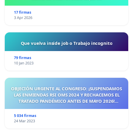
17 firmas
3 Apr 2026
Que vuelva inside job o Trabajo incognito
79 firmas
10 Jan 2023
OBJECIÓN URGENTE AL CONGRESO: ¡SUSPENDAMOS
LAS ENMIENDAS RSI OMS 2024 Y RECHACEMOS EL
TRATADO PANDÉMICO ANTES DE MAYO 2026!
¡CIUDADANOS DE ESPAÑA, ACTUEMOS ANTES DE QUE
SEA TARDE!
5 034 firmas
24 Mar 2023