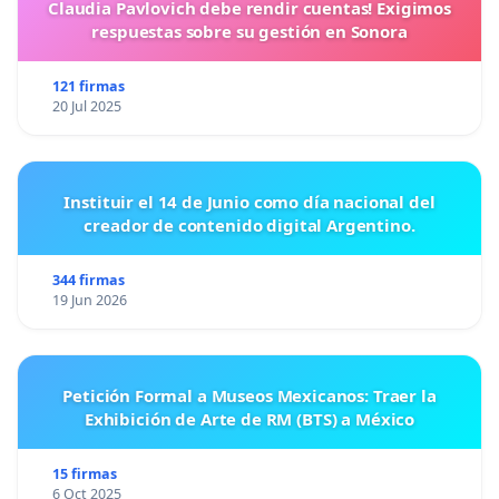
Claudia Pavlovich debe rendir cuentas! Exigimos
respuestas sobre su gestión en Sonora
121 firmas
20 Jul 2025
Instituir el 14 de Junio como día nacional del
creador de contenido digital Argentino.
344 firmas
19 Jun 2026
Petición Formal a Museos Mexicanos: Traer la
Exhibición de Arte de RM (BTS) a México
15 firmas
6 Oct 2025