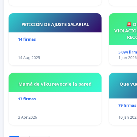
PETICIÓN DE AJUSTE SALARIAL
🚨 D
VIOLACIO
REC
14 firmas
5 094 fir
14 Aug 2025
1 Jun 2026
Mamá de Viku revocale la pared
Que vue
17 firmas
79 firmas
3 Apr 2026
10 Jan 202