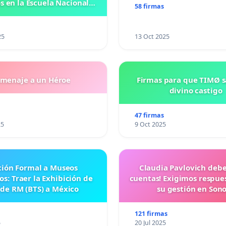
 en la Escuela Nacional
58 firmas
eparatoria #5 JOSE
VASCONCELOSN
25
13 Oct 2025
menaje a un Héroe
Firmas para que TIMØ 
divino castigo
47 firmas
25
9 Oct 2025
ción Formal a Museos
Claudia Pavlovich debe
s: Traer la Exhibición de
cuentas! Exigimos respue
 de RM (BTS) a México
su gestión en Son
121 firmas
5
20 Jul 2025