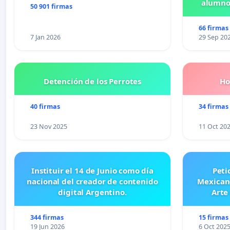
alumnos
50 901 firmas
Pr
66 firmas
7 Jan 2026
29 Sep 20
Detención de los Perrotes
Ho
40 firmas
34 firmas
23 Nov 2025
11 Oct 20
Instituir el 14 de Junio como día
Peti
nacional del creador de contenido
Mexicano
digital Argentino.
Arte
344 firmas
15 firmas
19 Jun 2026
6 Oct 202