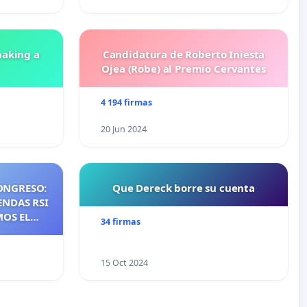
aking a
Candidatura de Roberto Iniesta
Ojea (Robe) al Premio Cervantes
4 194 firmas
20 Jun 2024
ONGRESO:
Que Dereck borre su cuenta
ENDAS RSI
MOS EL
34 firmas
NTES DE
NOS DE
S DE QUE
15 Oct 2024