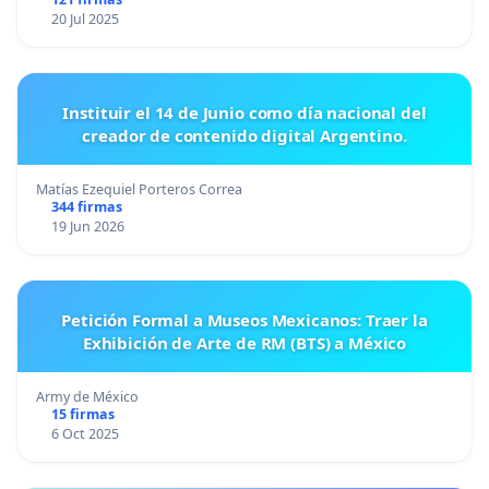
20 Jul 2025
Instituir el 14 de Junio como día nacional del
creador de contenido digital Argentino.
Matías Ezequiel Porteros Correa
344 firmas
19 Jun 2026
Petición Formal a Museos Mexicanos: Traer la
Exhibición de Arte de RM (BTS) a México
Army de México
15 firmas
6 Oct 2025