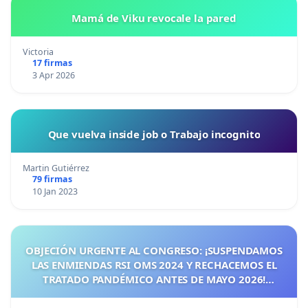
Mamá de Viku revocale la pared
Victoria
17 firmas
3 Apr 2026
Que vuelva inside job o Trabajo incognito
Martin Gutiérrez
79 firmas
10 Jan 2023
OBJECIÓN URGENTE AL CONGRESO: ¡SUSPENDAMOS
LAS ENMIENDAS RSI OMS 2024 Y RECHACEMOS EL
TRATADO PANDÉMICO ANTES DE MAYO 2026!
¡CIUDADANOS DE ESPAÑA, ACTUEMOS ANTES DE QUE
SEA TARDE!