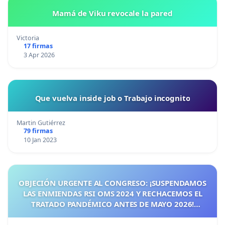
Mamá de Viku revocale la pared
Victoria
17 firmas
3 Apr 2026
Que vuelva inside job o Trabajo incognito
Martin Gutiérrez
79 firmas
10 Jan 2023
OBJECIÓN URGENTE AL CONGRESO: ¡SUSPENDAMOS
LAS ENMIENDAS RSI OMS 2024 Y RECHACEMOS EL
TRATADO PANDÉMICO ANTES DE MAYO 2026!
¡CIUDADANOS DE ESPAÑA, ACTUEMOS ANTES DE QUE
SEA TARDE!