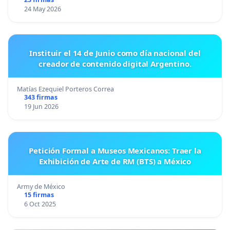
24 May 2026
Instituir el 14 de Junio como día nacional del
creador de contenido digital Argentino.
Matías Ezequiel Porteros Correa
343 firmas
19 Jun 2026
Petición Formal a Museos Mexicanos: Traer la
Exhibición de Arte de RM (BTS) a México
Army de México
15 firmas
6 Oct 2025