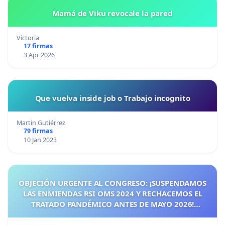
Mamá de Viku revocale la pared
Victoria
17 firmas
3 Apr 2026
Que vuelva inside job o Trabajo incognito
Martin Gutiérrez
79 firmas
10 Jan 2023
OBJECIÓN URGENTE AL CONGRESO: ¡SUSPENDAMOS
LAS ENMIENDAS RSI OMS 2024 Y RECHACEMOS EL
TRATADO PANDÉMICO ANTES DE MAYO 2026!
¡CIUDADANOS DE ESPAÑA, ACTUEMOS ANTES DE QUE
SEA TARDE!