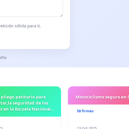
tición sólida para ti.
seño
 pliego petitorio para
Motociclismo seguro en 
ar,la seguridad de los
 en la Escuela Nacional
58 firmas
eparatoria #5 JOSE
VASCONCELOSN
25
13 Oct 2025