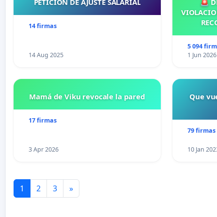
PETICIÓN DE AJUSTE SALARIAL
🚨 D
VIOLACIO
REC
14 firmas
5 094 fir
14 Aug 2025
1 Jun 2026
Mamá de Viku revocale la pared
Que vue
17 firmas
79 firmas
3 Apr 2026
10 Jan 202
1
2
3
»