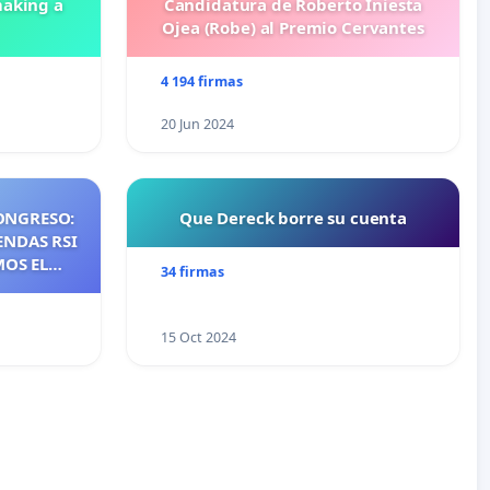
aking a
Candidatura de Roberto Iniesta
Ojea (Robe) al Premio Cervantes
4 194 firmas
20 Jun 2024
ONGRESO:
Que Dereck borre su cuenta
ENDAS RSI
MOS EL
34 firmas
NTES DE
NOS DE
S DE QUE
15 Oct 2024