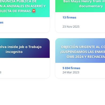
ENUNCIA PÚBLICA DE
Ban Maya Henry from m
N A ANIMALES EN ASERRÍ Y
documentary
OLECTA DE FIRMAS 🚨
13 firmas
mas
23 Nov 2025
lva inside job o Trabajo
OBJECIÓN URGENTE AL C
incognito
¡SUSPENDAMOS LAS ENMI
OMS 2024 Y RECHACE
TRATADO PANDÉMICO A
MAYO 2026! ¡CIUDADA
5 034 firmas
ESPAÑA, ACTUEMOS ANTE
3
24 Mar 2023
SEA TARDE!