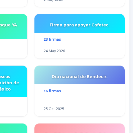
saque YA
Firma para apoyar Cafetec.
23 firmas
24 May 2026
useos
Día nacional de Bendecir.
bición de
éxico
16 firmas
25 Oct 2025