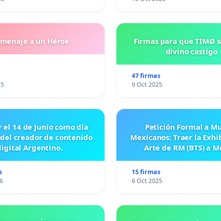
menaje a un Héroe
Firmas para que TIMØ 
divino castigo
47 firmas
25
9 Oct 2025
r el 14 de Junio como día
Petición Formal a M
 del creador de contenido
Mexicanos: Traer la Exhi
digital Argentino.
Arte de RM (BTS) a M
s
15 firmas
6
6 Oct 2025