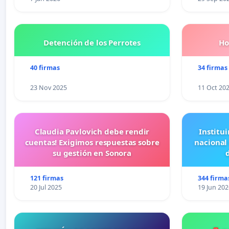
Detención de los Perrotes
Ho
40 firmas
34 firmas
23 Nov 2025
11 Oct 20
Claudia Pavlovich debe rendir
Institui
cuentas! Exigimos respuestas sobre
nacional
su gestión en Sonora
121 firmas
344 firma
20 Jul 2025
19 Jun 202