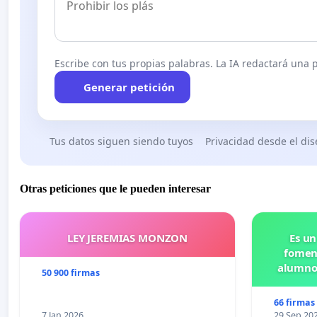
Escribe con tus propias palabras. La IA redactará una pe
Generar petición
Tus datos siguen siendo tuyos
Privacidad desde el di
Otras peticiones que le pueden interesar
LEY JEREMIAS MONZON
Es un
foment
alumnos
50 900 firmas
Pr
66 firmas
7 Jan 2026
29 Sep 20