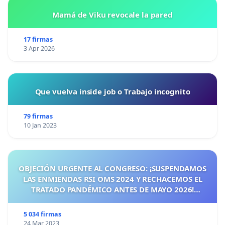
Mamá de Viku revocale la pared
17 firmas
3 Apr 2026
Que vuelva inside job o Trabajo incognito
79 firmas
10 Jan 2023
OBJECIÓN URGENTE AL CONGRESO: ¡SUSPENDAMOS
LAS ENMIENDAS RSI OMS 2024 Y RECHACEMOS EL
TRATADO PANDÉMICO ANTES DE MAYO 2026!
¡CIUDADANOS DE ESPAÑA, ACTUEMOS ANTES DE QUE
SEA TARDE!
5 034 firmas
24 Mar 2023