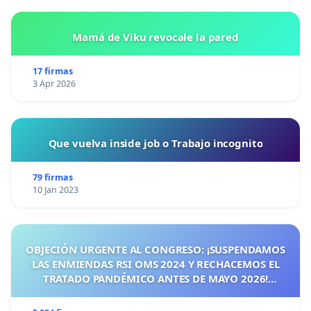
Mamá de Viku revocale la pared
17 firmas
3 Apr 2026
Que vuelva inside job o Trabajo incognito
79 firmas
10 Jan 2023
OBJECIÓN URGENTE AL CONGRESO: ¡SUSPENDAMOS
LAS ENMIENDAS RSI OMS 2024 Y RECHACEMOS EL
TRATADO PANDÉMICO ANTES DE MAYO 2026!
¡CIUDADANOS DE ESPAÑA, ACTUEMOS ANTES DE QUE
SEA TARDE!