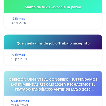
Mamá de Viku revocale la pared
17 firmas
3 Apr 2026
Que vuelva inside job o Trabajo incognito
79 firmas
10 Jan 2023
OBJECIÓN URGENTE AL CONGRESO: ¡SUSPENDAMOS
LAS ENMIENDAS RSI OMS 2024 Y RECHACEMOS EL
TRATADO PANDÉMICO ANTES DE MAYO 2026!
¡CIUDADANOS DE ESPAÑA, ACTUEMOS ANTES DE QUE
SEA TARDE!
5 034 firmas
24 Mar 2023