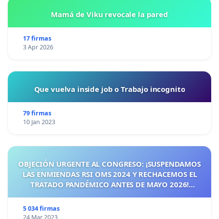
Mamá de Viku revocale la pared
17 firmas
3 Apr 2026
Que vuelva inside job o Trabajo incognito
79 firmas
10 Jan 2023
OBJECIÓN URGENTE AL CONGRESO: ¡SUSPENDAMOS
LAS ENMIENDAS RSI OMS 2024 Y RECHACEMOS EL
TRATADO PANDÉMICO ANTES DE MAYO 2026!
¡CIUDADANOS DE ESPAÑA, ACTUEMOS ANTES DE QUE
SEA TARDE!
5 034 firmas
24 Mar 2023