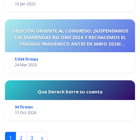
10 Jan 2023
OBJECIÓN URGENTE AL CONGRESO: ¡SUSPENDAMOS
LAS ENMIENDAS RSI OMS 2024 Y RECHACEMOS EL
TRATADO PANDÉMICO ANTES DE MAYO 2026!
¡CIUDADANOS DE ESPAÑA, ACTUEMOS ANTES DE QUE
SEA TARDE!
5 034 firmas
24 Mar 2023
Que Dereck borre su cuenta
34 firmas
15 Oct 2024
1
2
3
»