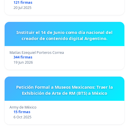
121 firmas
20 Jul 2025
Instituir el 14 de Junio como día nacional del
creador de contenido digital Argentino.
Matías Ezequiel Porteros Correa
344 firmas
19 Jun 2026
Petición Formal a Museos Mexicanos: Traer la
Exhibición de Arte de RM (BTS) a México
Army de México
15 firmas
6 Oct 2025