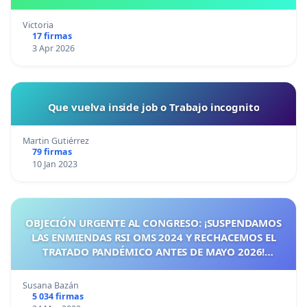
Victoria
17 firmas
3 Apr 2026
Que vuelva inside job o Trabajo incognito
Martin Gutiérrez
79 firmas
10 Jan 2023
OBJECIÓN URGENTE AL CONGRESO: ¡SUSPENDAMOS
LAS ENMIENDAS RSI OMS 2024 Y RECHACEMOS EL
TRATADO PANDÉMICO ANTES DE MAYO 2026!
¡CIUDADANOS DE ESPAÑA, ACTUEMOS ANTES DE QUE
SEA TARDE!
Susana Bazán
5 034 firmas