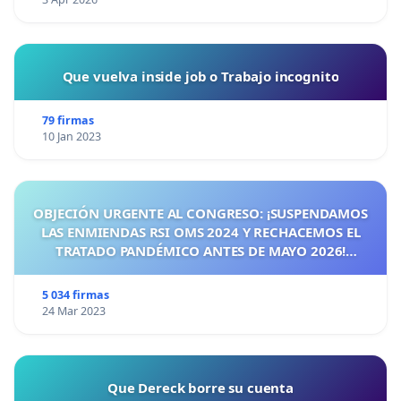
Que vuelva inside job o Trabajo incognito
79 firmas
10 Jan 2023
OBJECIÓN URGENTE AL CONGRESO: ¡SUSPENDAMOS
LAS ENMIENDAS RSI OMS 2024 Y RECHACEMOS EL
TRATADO PANDÉMICO ANTES DE MAYO 2026!
¡CIUDADANOS DE ESPAÑA, ACTUEMOS ANTES DE QUE
SEA TARDE!
5 034 firmas
24 Mar 2023
Que Dereck borre su cuenta