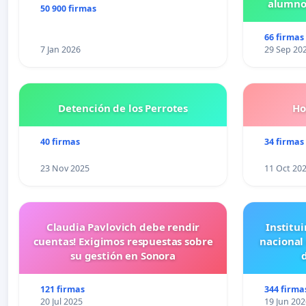
alumnos
50 900 firmas
Pr
66 firmas
7 Jan 2026
29 Sep 20
Detención de los Perrotes
Ho
40 firmas
34 firmas
23 Nov 2025
11 Oct 20
Claudia Pavlovich debe rendir
Institui
cuentas! Exigimos respuestas sobre
nacional
su gestión en Sonora
121 firmas
344 firma
20 Jul 2025
19 Jun 202