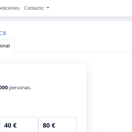
peticiones
Contacto:
ICS
ional
000
personas.
40 €
80 €