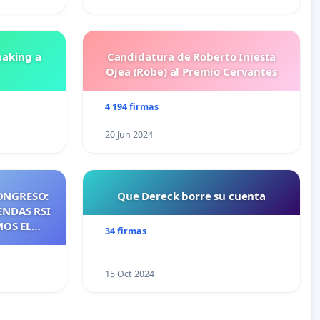
aking a
Candidatura de Roberto Iniesta
Ojea (Robe) al Premio Cervantes
4 194 firmas
20 Jun 2024
ONGRESO:
Que Dereck borre su cuenta
ENDAS RSI
MOS EL
34 firmas
NTES DE
NOS DE
S DE QUE
15 Oct 2024