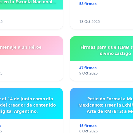
 en la Escuela Nacional
58 firmas
eparatoria #5 JOSE
VASCONCELOSN
25
13 Oct 2025
menaje a un Héroe
Firmas para que TIMØ 
divino castigo
47 firmas
25
9 Oct 2025
r el 14 de Junio como día
Petición Formal a M
 del creador de contenido
Mexicanos: Traer la Exhi
digital Argentino.
Arte de RM (BTS) a M
s
15 firmas
6
6 Oct 2025