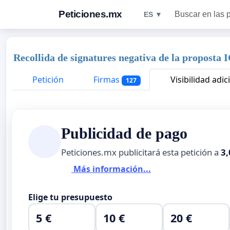
Peticiones.mx
Buscar en las 
ES ▼
Recollida de signatures negativa de la proposta 
Petición
Firmas
Visibilidad adic
127
Publicidad de pago
Peticiones.mx publicitará esta petición a
3,
Más información...
Elige tu presupuesto
5 €
10 €
20 €