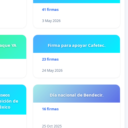
41 firmas
3 May 2026
saque YA
Firma para apoyar Cafetec.
23 firmas
24 May 2026
useos
Día nacional de Bendecir.
bición de
éxico
16 firmas
25 Oct 2025