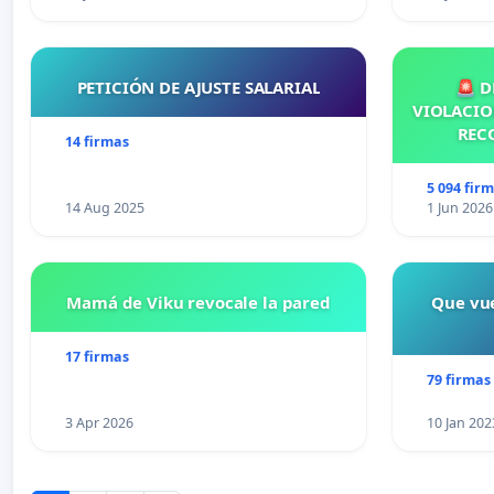
PETICIÓN DE AJUSTE SALARIAL
🚨 D
VIOLACIO
REC
14 firmas
5 094 fir
14 Aug 2025
1 Jun 2026
Mamá de Viku revocale la pared
Que vue
17 firmas
79 firmas
3 Apr 2026
10 Jan 202