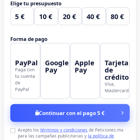
Elige tu presupuesto
5 €
10 €
20 €
40 €
80 €
Forma de pago
PayPal
Google
Apple
Tarjeta
Pay
Pay
de
Paga con
crédito
tu cuenta
de
Visa,
PayPal
Mastercard
Continuar con el pago 5 €
Acepto los
términos y condiciones
de Peticiones.mx
para las campañas publicitarias y
la política de