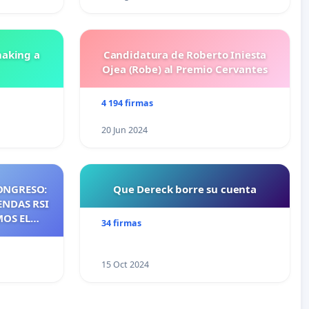
aking a
Candidatura de Roberto Iniesta
Ojea (Robe) al Premio Cervantes
4 194 firmas
20 Jun 2024
ONGRESO:
Que Dereck borre su cuenta
ENDAS RSI
MOS EL
34 firmas
NTES DE
NOS DE
S DE QUE
15 Oct 2024