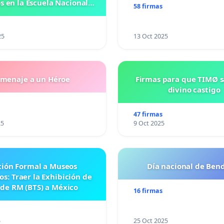
 en la Escuela Nacional
58 firmas
eparatoria #5 JOSE
VASCONCELOSN
25
13 Oct 2025
menaje a un Héroe
Firmas para que TIMØ 
divino castigo
47 firmas
25
9 Oct 2025
ción Formal a Museos
Día nacional de Bend
s: Traer la Exhibición de
 de RM (BTS) a México
16 firmas
5
25 Oct 2025