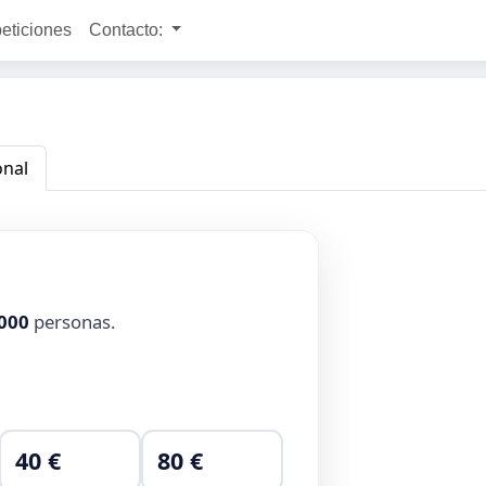
peticiones
Contacto:
onal
000
personas.
40 €
80 €