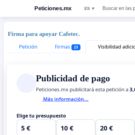
Peticiones.mx
Buscar en las 
ES ▼
Firma para apoyar Cafetec.
Petición
Firmas
Visibilidad adici
23
Publicidad de pago
Peticiones.mx publicitará esta petición a
3,
Más información...
Elige tu presupuesto
5 €
10 €
20 €