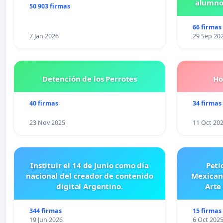
alumnos
50 903 firmas
Pr
66 firmas
7 Jan 2026
29 Sep 20
Detención de los Perrotes
Ho
40 firmas
34 firmas
23 Nov 2025
11 Oct 20
Instituir el 14 de Junio como día
Peti
nacional del creador de contenido
Mexicano
digital Argentino.
Arte
344 firmas
15 firmas
19 Jun 2026
6 Oct 202