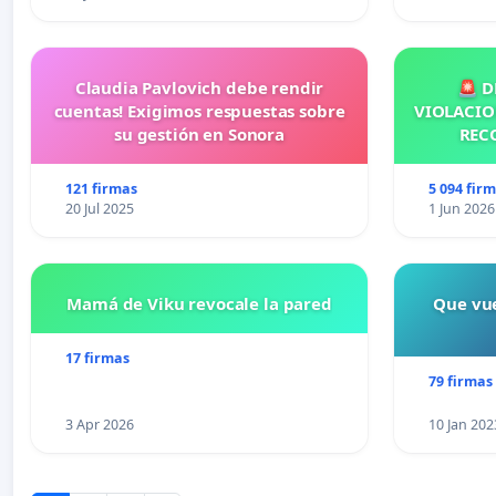
Claudia Pavlovich debe rendir
🚨 D
cuentas! Exigimos respuestas sobre
VIOLACIO
su gestión en Sonora
REC
121 firmas
5 094 fir
20 Jul 2025
1 Jun 2026
Mamá de Viku revocale la pared
Que vue
17 firmas
79 firmas
3 Apr 2026
10 Jan 202