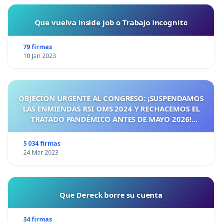
Que vuelva inside job o Trabajo incognito
79 firmas
10 Jan 2023
OBJECIÓN URGENTE AL CONGRESO: ¡SUSPENDAMOS
LAS ENMIENDAS RSI OMS 2024 Y RECHACEMOS EL
TRATADO PANDÉMICO ANTES DE MAYO 2026!
¡CIUDADANOS DE ESPAÑA, ACTUEMOS ANTES DE QUE
SEA TARDE!
5 034 firmas
24 Mar 2023
Que Dereck borre su cuenta
34 firmas