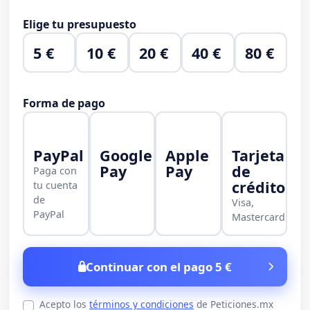
Elige tu presupuesto
5 €
10 €
20 €
40 €
80 €
Forma de pago
PayPal
Google
Apple
Tarjeta
Pay
Pay
de
Paga con
crédito
tu cuenta
de
Visa,
PayPal
Mastercard
Continuar con el pago 5 €
Acepto los
términos y condiciones
de Peticiones.mx