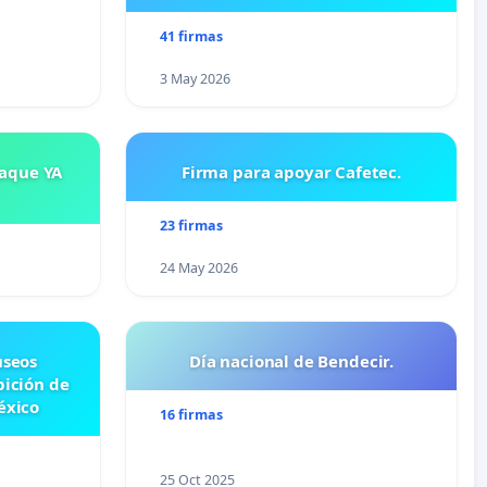
41 firmas
3 May 2026
saque YA
Firma para apoyar Cafetec.
23 firmas
24 May 2026
useos
Día nacional de Bendecir.
bición de
éxico
16 firmas
25 Oct 2025