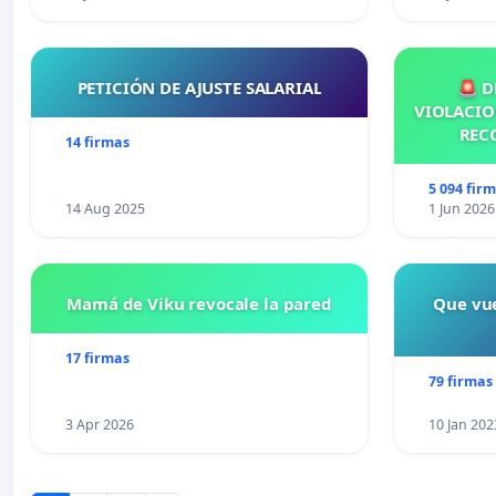
PETICIÓN DE AJUSTE SALARIAL
🚨 D
VIOLACIO
REC
14 firmas
5 094 fir
14 Aug 2025
1 Jun 2026
Mamá de Viku revocale la pared
Que vue
17 firmas
79 firmas
3 Apr 2026
10 Jan 202