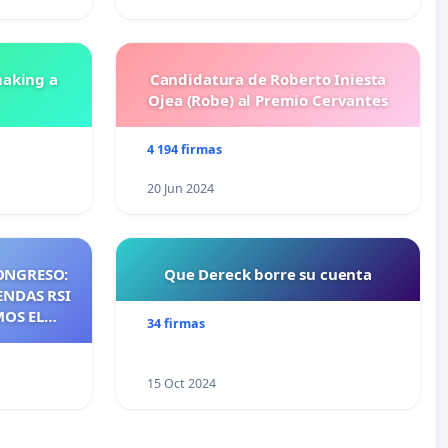
aking a
Candidatura de Roberto Iniesta
Ojea (Robe) al Premio Cervantes
4 194 firmas
20 Jun 2024
ONGRESO:
Que Dereck borre su cuenta
ENDAS RSI
MOS EL
34 firmas
NTES DE
NOS DE
S DE QUE
15 Oct 2024