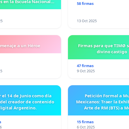
 en la Escuela Nacional
58 firmas
eparatoria #5 JOSE
VASCONCELOSN
25
13 Oct 2025
menaje a un Héroe
Firmas para que TIMØ 
divino castigo
47 firmas
25
9 Oct 2025
r el 14 de Junio como día
Petición Formal a M
 del creador de contenido
Mexicanos: Traer la Exhi
digital Argentino.
Arte de RM (BTS) a M
s
15 firmas
6
6 Oct 2025