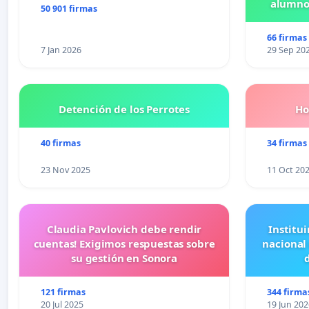
alumnos
50 901 firmas
Pr
66 firmas
7 Jan 2026
29 Sep 20
Detención de los Perrotes
Ho
40 firmas
34 firmas
23 Nov 2025
11 Oct 20
Claudia Pavlovich debe rendir
Institui
cuentas! Exigimos respuestas sobre
nacional
su gestión en Sonora
121 firmas
344 firma
20 Jul 2025
19 Jun 202