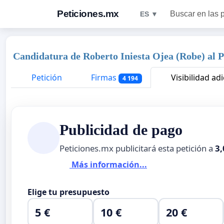
Peticiones.mx
Buscar en las 
ES ▼
Candidatura de Roberto Iniesta Ojea (Robe) al 
Petición
Firmas
Visibilidad adi
4 194
Publicidad de pago
Peticiones.mx publicitará esta petición a
3,
Más información...
Elige tu presupuesto
5 €
10 €
20 €