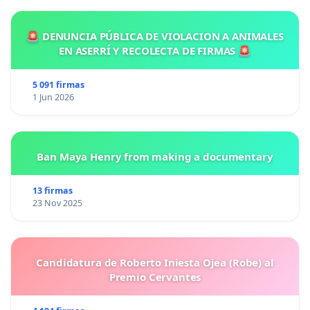
🚨 DENUNCIA PÚBLICA DE VIOLACION A ANIMALES
EN ASERRÍ Y RECOLECTA DE FIRMAS 🚨
5 091 firmas
1 Jun 2026
Ban Maya Henry from making a documentary
13 firmas
23 Nov 2025
Candidatura de Roberto Iniesta Ojea (Robe) al
Premio Cervantes