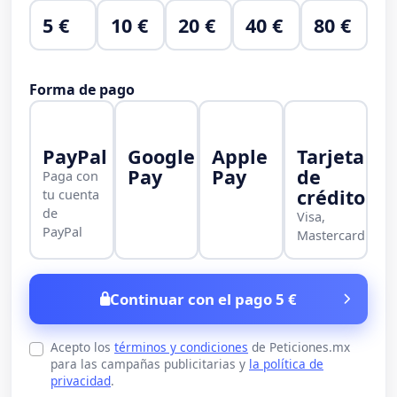
5 €
10 €
20 €
40 €
80 €
Forma de pago
PayPal
Google
Apple
Tarjeta
Pay
Pay
de
Paga con
crédito
tu cuenta
de
Visa,
PayPal
Mastercard
Continuar con el pago 5 €
Acepto los
términos y condiciones
de Peticiones.mx
para las campañas publicitarias y
la política de
privacidad
.