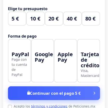
Elige tu presupuesto
5 €
10 €
20 €
40 €
80 €
Forma de pago
PayPal
Google
Apple
Tarjeta
Pay
Pay
de
Paga con
crédito
tu cuenta
de
Visa,
PayPal
Mastercard
Continuar con el pago 5 €
Acepto los
términos y condiciones
de Peticiones.mx