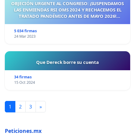
OBJECIÓN URGENTE AL CONGRESO: ¡SUSPENDAMOS
LAS ENMIENDAS RSI OMS 2024 Y RECHACEMOS EL
TRATADO PANDÉMICO ANTES DE MAYO 2026!
¡CIUDADANOS DE ESPAÑA, ACTUEMOS ANTES DE QUE
SEA TARDE!
5 034 firmas
24 Mar 2023
Que Dereck borre su cuenta
34 firmas
15 Oct 2024
1
2
3
»
Peticiones.mx